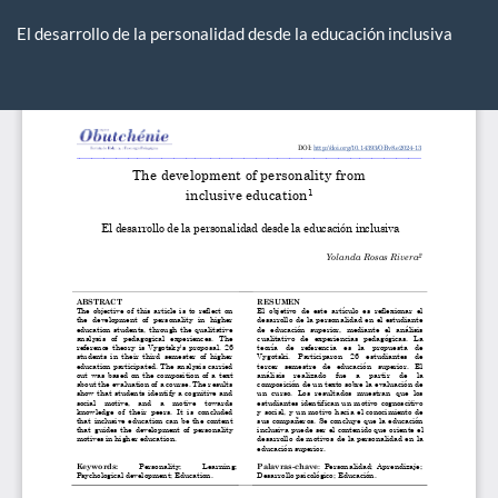
Voltar
aos
El desarrollo de la personalidad desde la educación inclusiva
Detalhes
do
Ba
Ba
Artigo
P