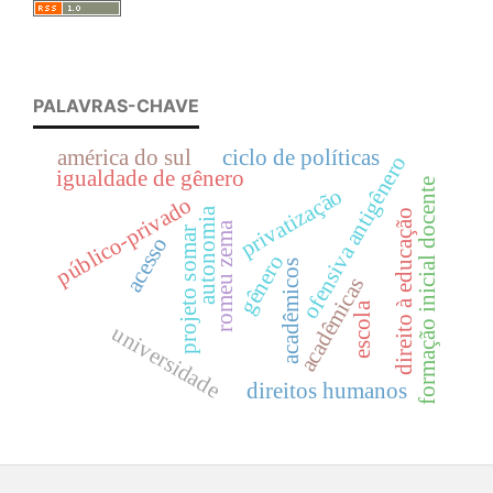
PALAVRAS-CHAVE
américa do sul
ciclo de políticas
ofensiva antigênero
igualdade de gênero
formação inicial docente
privatização
público-privado
autonomia
direito à educação
romeu zema
projeto somar
acesso
gênero
acadêmicos
acadêmicas
escola
universidade
direitos humanos