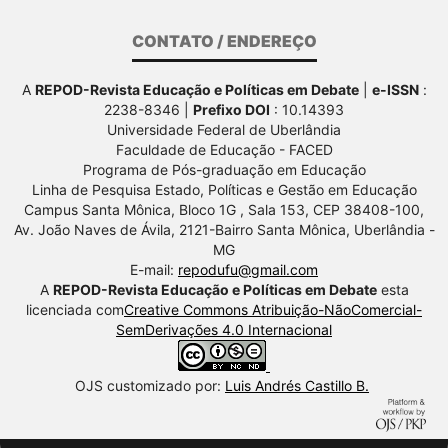
CONTATO / ENDEREÇO
A
REPOD-Revista Educação e Políticas em Debate
|
e-ISSN
:
2238-8346 |
Prefixo DOI
: 10.14393
Universidade Federal de Uberlândia
Faculdade de Educação - FACED
Programa de Pós-graduação em Educação
Linha de Pesquisa Estado, Políticas e Gestão em Educação
Campus Santa Mônica, Bloco 1G , Sala 153, CEP 38408-100,
Av.
João Naves de Ávila, 2121-Bairro Santa Mônica, Uberlândia -
MG
E-mail:
repodufu@gmail.com
A
REPOD-Revista Educação e Políticas em Debate
esta
licenciada com
Creative Commons Atribuição-NãoComercial-
SemDerivações 4.0 Internacional
OJS customizado por:
Luis Andrés Castillo B.