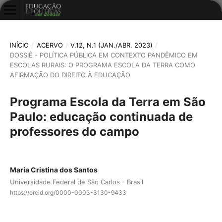
INÍCIO
/
ACERVO
/
V.12, N.1 (JAN./ABR. 2023)
/
DOSSIÊ - POLÍTICA PÚBLICA EM CONTEXTO PANDÊMICO EM
ESCOLAS RURAIS: O PROGRAMA ESCOLA DA TERRA COMO
AFIRMAÇÃO DO DIREITO À EDUCAÇÃO
Programa Escola da Terra em São
Paulo: educação continuada de
professores do campo
Maria Cristina dos Santos
Universidade Federal de São Carlos - Brasil
https://orcid.org/0000-0003-3130-9433