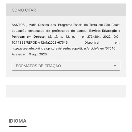
COMO CITAR
SANTOS , Maria Cristina dos. Programa Escola da Terra em São Paulo:
educação continuada de professores do campo.
Revista Educação e
Políticas em Debate
,
[S. l.]
, v. 12, n. 1, p. 273–284, 2022. DOI:
10.14393/REPOD-v12n1a2023-67546
. Disponível em:
https://seer.ufu.br/index.php/revistaeducaopoliticas/article/view/67546
.
Acesso em: 9 ago. 2026.
FORMATOS DE CITAÇÃO
IDIOMA