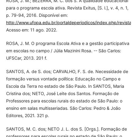
ROSA, J. M.; BEZERRA, M. C. dos S. A qualidade educacional
para o programa escola ativa. Revista Exitus, [S. l.], v. 4, n. 1,
p. 79-94, 2016. Disponível em:
http://www.ufopa.edu.br/portaldeperiodicos/index.php/revistaexi
Acesso em: 11 ago. 2022.
ROSA, J. M. O programa Escola Ativa e a gestão participativa
em escolas no campo / Júlia Mazinini Rosa. -- São Carlos:
UFSCar, 2013. 201 f.
SANTOS, A. de S. dos; CARVALHO, F. S. de. Necessidade de
formação versus vontade política: Educação no Campo e
Escola da Terra no estado de São Paulo. In SANTOS, Maria
Cristina dos; NETO, José Leite dos Santos. Formação de
Professores para escolas rurais do estado de São Paulo: o
ensino em salas multisseriadas. São Carlos: Pedro & João
Editores, 2021. 321 p.
SANTOS, M. C. dos; NETO J. L. dos S. [Orgs.]. Formação de
professores para escolas rurais no estado de São Paulo: o