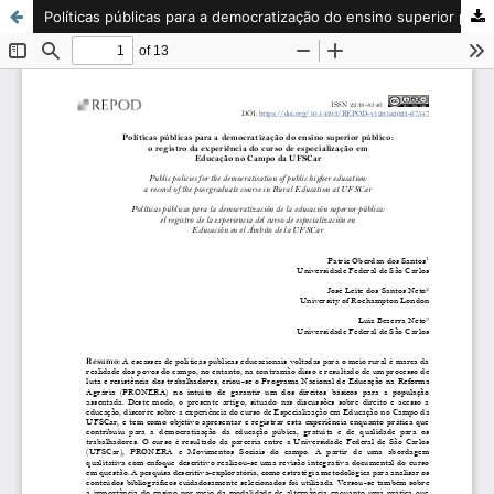
Políticas públicas para a democratização do ensino superior público: o registro da experiência do curso de especialização em Educação no Campo da UFSCar