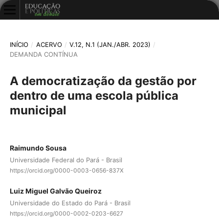
INÍCIO
/
ACERVO
/
V.12, N.1 (JAN./ABR. 2023)
/
DEMANDA CONTÍNUA
A democratização da gestão por
dentro de uma escola pública
municipal
Raimundo Sousa
Universidade Federal do Pará - Brasil
https://orcid.org/0000-0003-0656-837X
Luiz Miguel Galvão Queiroz
Universidade do Estado do Pará - Brasil
https://orcid.org/0000-0002-0203-6627