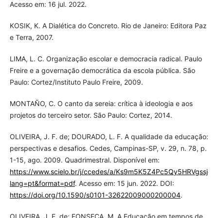
Acesso em: 16 jul. 2022.
KOSIK, K. A Dialética do Concreto. Rio de Janeiro: Editora Paz
e Terra, 2007.
LIMA, L. C. Organização escolar e democracia radical. Paulo
Freire e a governação democrática da escola pública. São
Paulo: Cortez/Instituto Paulo Freire, 2009.
MONTAÑO, C. O canto da sereia: crítica à ideologia e aos
projetos do terceiro setor. São Paulo: Cortez, 2014.
OLIVEIRA, J. F. de; DOURADO, L. F. A qualidade da educação:
perspectivas e desafios. Cedes, Campinas-SP, v. 29, n. 78, p.
1-15, ago. 2009. Quadrimestral. Disponível em:
https://www.scielo.br/j/ccedes/a/Ks9m5K5Z4Pc5Qy5HRVgssjg/?
lang=pt&format=pdf
. Acesso em: 15 jun. 2022. DOI:
https://doi.org/10.1590/s0101-32622009000200004
.
OLIVEIRA, J. F. de; FONSECA, M. A Educação em tempos de