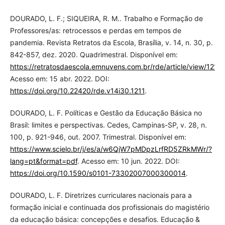
DOURADO, L. F.; SIQUEIRA, R. M.. Trabalho e Formação de
Professores/as: retrocessos e perdas em tempos de
pandemia. Revista Retratos da Escola, Brasília, v. 14, n. 30, p.
842-857, dez. 2020. Quadrimestral. Disponível em:
https://retratosdaescola.emnuvens.com.br/rde/article/view/1211/
Acesso em: 15 abr. 2022. DOI:
https://doi.org/10.22420/rde.v14i30.1211
.
DOURADO, L. F. Políticas e Gestão da Educação Básica no
Brasil: limites e perspectivas. Cedes, Campinas-SP, v. 28, n.
100, p. 921-946, out. 2007. Trimestral. Disponível em:
https://www.scielo.br/j/es/a/w6QjW7pMDpzLrfRD5ZRkMWr/?
lang=pt&format=pdf
. Acesso em: 10 jun. 2022. DOI:
https://doi.org/10.1590/s0101-73302007000300014
.
DOURADO, L. F. Diretrizes curriculares nacionais para a
formação inicial e continuada dos profissionais do magistério
da educação básica: concepções e desafios. Educação &