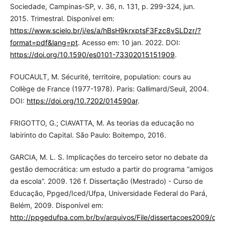
Sociedade, Campinas-SP, v. 36, n. 131, p. 299-324, jun.
2015. Trimestral. Disponível em:
https://www.scielo.br/j/es/a/hBsH9krxptsF3Fzc8vSLDzr/?
format=pdf&lang=pt
. Acesso em: 10 jan. 2022. DOI:
https://doi.org/10.1590/es0101-73302015151909
.
FOUCAULT, M. Sécurité, territoire, population: cours au
Collège de France (1977-1978). Paris: Gallimard/Seuil, 2004.
DOI:
https://doi.org/10.7202/014590ar
.
FRIGOTTO, G.; CIAVATTA, M. As teorias da educação no
labirinto do Capital. São Paulo: Boitempo, 2016.
GARCIA, M. L. S. Implicações do terceiro setor no debate da
gestão democrática: um estudo a partir do programa “amigos
da escola”. 2009. 126 f. Dissertação (Mestrado) - Curso de
Educação, Ppged/Iced/Ufpa, Universidade Federal do Pará,
Belém, 2009. Disponível em:
http://ppgedufpa.com.br/bv/arquivos/File/dissertacoes2009/dis