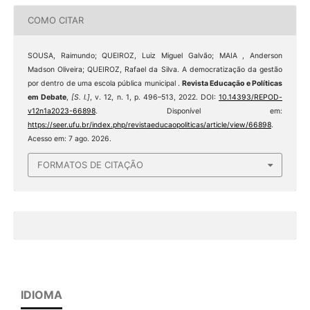
COMO CITAR
SOUSA, Raimundo; QUEIROZ, Luiz Miguel Galvão; MAIA , Anderson
Madson Oliveira; QUEIROZ, Rafael da Silva. A democratização da gestão
por dentro de uma escola pública municipal .
Revista Educação e Políticas
em Debate
,
[S. l.]
, v. 12, n. 1, p. 496–513, 2022. DOI:
10.14393/REPOD-
v12n1a2023-66898
. Disponível em:
https://seer.ufu.br/index.php/revistaeducaopoliticas/article/view/66898
.
Acesso em: 7 ago. 2026.
FORMATOS DE CITAÇÃO
IDIOMA