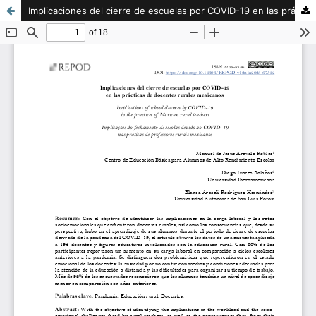
Implicaciones del cierre de escuelas por COVID-19 en las prácticas de docentes rurales mexicanos