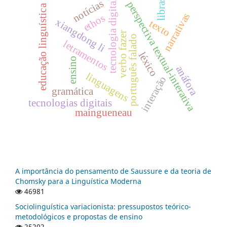
libras
notícias
tecnologia digital
perspectiva textual-interativa
educação linguística
narrativas
ethos
xiangdong li
texto
verbo fazer
português falado
letramentos
léxico
ensino
anáfora
linguagens
interação
gramática
tecnologias digitais
maingueneau
A importância do pensamento de Saussure e da teoria de
Chomsky para a Linguística Moderna
46981
Sociolinguística variacionista: pressupostos teórico-
metodológicos e propostas de ensino
25202