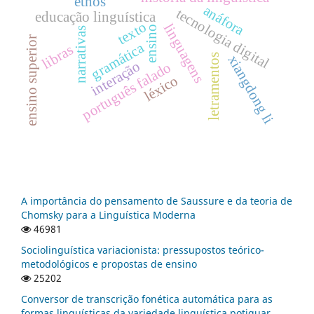
ethos
anáfora
tecnologia digital
educação linguística
texto
linguagens
ensino
narrativas
ensino superior
gramática
libras
letramentos
xiangdong li
interação
português falado
léxico
A importância do pensamento de Saussure e da teoria de
Chomsky para a Linguística Moderna
46981
Sociolinguística variacionista: pressupostos teórico-
metodológicos e propostas de ensino
25202
Conversor de transcrição fonética automática para as
formas linguísticas da variedade linguística potiguar