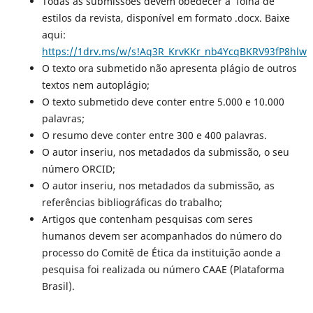
Todas as submissões devem obedecer à folha de
estilos da revista, disponível em formato .docx. Baixe
aqui:
https://1drv.ms/w/s!Aq3R_KrvKKr_nb4YcqBKRV93fP8hlw
O texto ora submetido não apresenta plágio de outros
textos nem autoplágio;
O texto submetido deve conter entre 5.000 e 10.000
palavras;
O resumo deve conter entre 300 e 400 palavras.
O autor inseriu, nos metadados da submissão, o seu
número ORCID;
O autor inseriu, nos metadados da submissão, as
referências bibliográficas do trabalho;
Artigos que contenham pesquisas com seres
humanos devem ser acompanhados do número do
processo do Comitê de Ética da instituição aonde a
pesquisa foi realizada ou número CAAE (Plataforma
Brasil).