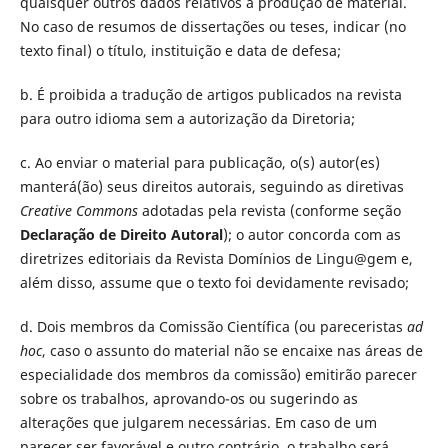
quaisquer outros dados relativos à produção de material.
No caso de resumos de dissertações ou teses, indicar (no
texto final) o título, instituição e data de defesa;
b. É proibida a tradução de artigos publicados na revista
para outro idioma sem a autorização da Diretoria;
c. Ao enviar o material para publicação, o(s) autor(es)
manterá(ão) seus direitos autorais, seguindo as diretivas
Creative Commons
adotadas pela revista (conforme seção
Declaração de Direito Autoral
); o autor concorda com as
diretrizes editoriais da Revista Domínios de Lingu@gem e,
além disso, assume que o texto foi devidamente revisado;
d. Dois membros da Comissão Científica (ou pareceristas
ad
hoc
, caso o assunto do material não se encaixe nas áreas de
especialidade dos membros da comissão) emitirão parecer
sobre os trabalhos, aprovando-os ou sugerindo as
alterações que julgarem necessárias. Em caso de um
parecer ser favorável e outro contrário, o trabalho será