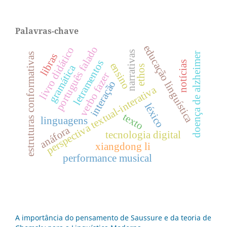
Palavras-chave
educação linguística
português falado
livro didático
narrativas
doença de alzheimer
libras
estruturas conformativas
letramentos
notícias
ensino
gramática
ethos
verbo fazer
interação
perspectiva textual-interativa
léxico
texto
linguagens
anáfora
tecnologia digital
xiangdong li
performance musical
A importância do pensamento de Saussure e da teoria de