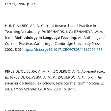
Letras, 1996. p. 17-25.
HUNT, A.; BEGLAR, D. Current Research and Practice in
Teaching Vocabulary.
In
: RICHARDS, J. C.; RENANDYA, W. A.
(ed.).
Methodology in Language Teaching
:
An Anthology of
Current Practice. Cambridge: Cambridge University Press,
2002. DOI
https://doi.org/10.1017/CBO9780511667190.036
.
PIRES DE OLIVEIRA, A. M. P.; ISQUERDO, A. N. Apresentação.
In
: PIRES DE OLIVEIRA, A. M. P.; ISQUERDO, A. N. (org.).
As
ciências do léxico
: lexicologia, lexicografia, terminologia. 2.
ed. Campo Grande: EdUFMS, 2001. p. 9-11.
Dissertações e teses