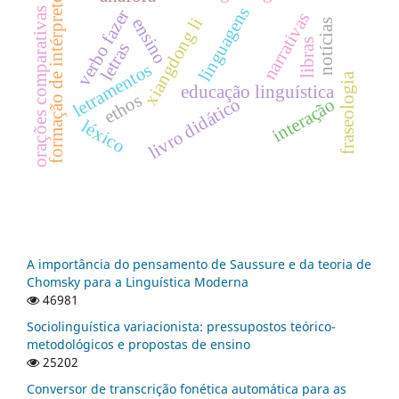
formação de intérpretes
linguagens
orações comparativas
verbo fazer
narrativas
ensino
xiangdong li
notícias
libras
letras
letramentos
fraseologia
educação linguística
ethos
livro didático
interação
léxico
A importância do pensamento de Saussure e da teoria de
Chomsky para a Linguística Moderna
46981
Sociolinguística variacionista: pressupostos teórico-
metodológicos e propostas de ensino
25202
Conversor de transcrição fonética automática para as