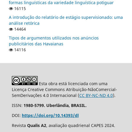
formas linguísticas da variedade linguística potiguar
16115
A introdução do relatório de estágio supervisionado: uma
análise retórica
14464
Tipos de argumentos utilizados nos anúncios
publicitários das Havaianas
14116
Esta obra está licenciada com uma
Licença Creative Commons Atribuição-NãoComercial-
SemDerivações 4.0 Internacional (
CC BY-NC-ND 4.0
).
ISSN:
1980-5799. Uberlândia, BRASIL.
DOI:
https://doi.org/10.14393/dl
Revista
Qualis A2
, avaliação quadrienal CAPES 2024.