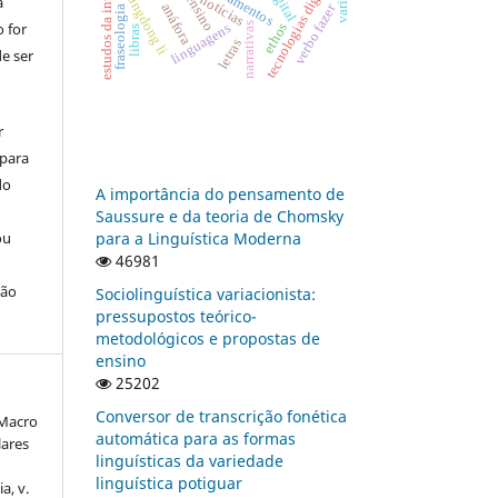
estudos da interpretação
tecnologias digitais
letramentos
xiangdong li
ensino
notícias
a
anáfora
verbo fazer
fraseologia
 for
narrativas
linguagens
ethos
libras
letras
e ser
r
 para
do
A importância do pensamento de
Saussure e da teoria de Chomsky
ou
para a Linguística Moderna
46981
ção
Sociolinguística variacionista:
pressupostos teórico-
metodológicos e propostas de
ensino
25202
Conversor de transcrição fonética
 Macro
automática para as formas
lares
linguísticas da variedade
linguística potiguar
a, v.