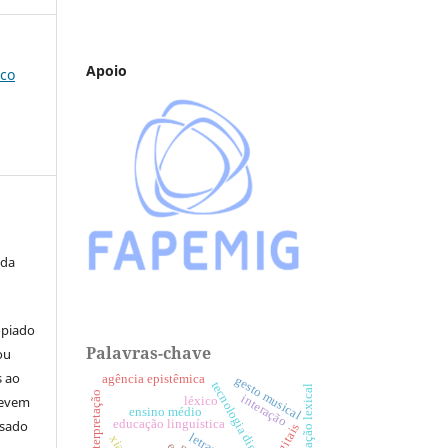
Apoio
ico
 da
opiado
Palavras-chave
ou
s ao
agência epistêmica
gesto musical
tecnologia digital
variação lexical
interação
devem
léxico
ensino médio
usado
educação linguística