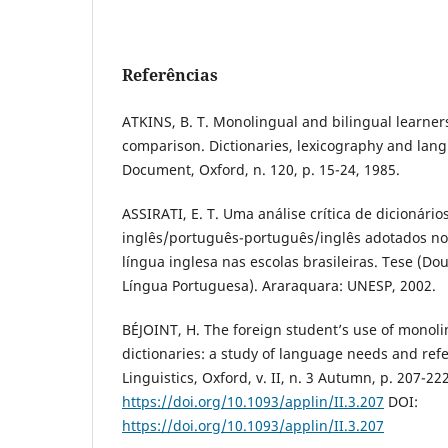
Referências
ATKINS, B. T. Monolingual and bilingual learners
comparison. Dictionaries, lexicography and lan
Document, Oxford, n. 120, p. 15-24, 1985.
ASSIRATI, E. T. Uma análise crítica de dicionário
inglês/português-português/inglês adotados no 
língua inglesa nas escolas brasileiras. Tese (Do
Língua Portuguesa). Araraquara: UNESP, 2002.
BÉJOINT, H. The foreign student’s use of monoli
dictionaries: a study of language needs and refe
Linguistics, Oxford, v. II, n. 3 Autumn, p. 207-22
https://doi.org/10.1093/applin/II.3.207
DOI:
https://doi.org/10.1093/applin/II.3.207