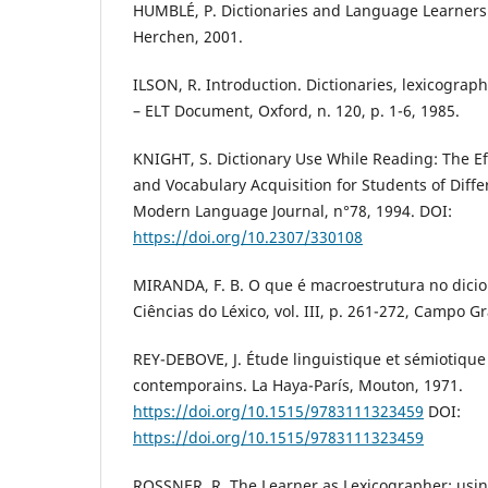
HUMBLÉ, P. Dictionaries and Language Learners.
Herchen, 2001.
ILSON, R. Introduction. Dictionaries, lexicogra
– ELT Document, Oxford, n. 120, p. 1-6, 1985.
KNIGHT, S. Dictionary Use While Reading: The 
and Vocabulary Acquisition for Students of Differ
Modern Language Journal, n°78, 1994. DOI:
https://doi.org/10.2307/330108
MIRANDA, F. B. O que é macroestrutura no dicio
Ciências do Léxico, vol. III, p. 261-272, Campo G
REY-DEBOVE, J. Étude linguistique et sémiotique 
contemporains. La Haya-París, Mouton, 1971.
https://doi.org/10.1515/9783111323459
DOI:
https://doi.org/10.1515/9783111323459
ROSSNER, R. The Learner as Lexicographer: usin