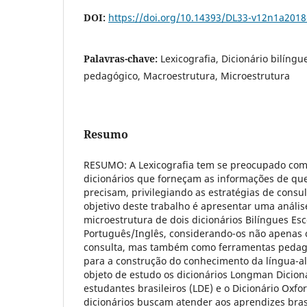
DOI:
https://doi.org/10.14393/DL33-v12n1a2018
Palavras-chave:
Lexicografia, Dicionário bilíngu
pedagógico, Macroestrutura, Microestrutura
Resumo
RESUMO: A Lexicografia tem se preocupado com
dicionários que forneçam as informações de qu
precisam, privilegiando as estratégias de consu
objetivo deste trabalho é apresentar uma análi
microestrutura de dois dicionários Bilíngues Es
Português/Inglês, considerando-os não apenas
consulta, mas também como ferramentas pedagó
para a construção do conhecimento da língua-a
objeto de estudo os dicionários Longman Dicioná
estudantes brasileiros (LDE) e o Dicionário Oxfo
dicionários buscam atender aos aprendizes bras