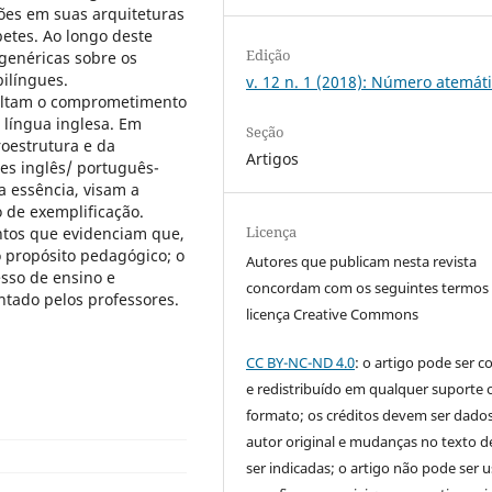
ões em suas arquiteturas
etes. Ao longo deste
Edição
genéricas sobre os
bilíngues.
v. 12 n. 1 (2018): Número atemát
altam o comprometimento
 língua inglesa. Em
Seção
oestrutura e da
Artigos
res inglês/ português-
 essência, visam a
o de exemplificação.
Licença
tos que evidenciam que,
 propósito pedagógico; o
Autores que publicam nesta revista
esso de ensino e
concordam com os seguintes termos
ntado pelos professores.
licença Creative Commons
CC BY-NC-ND 4.0
: o artigo pode ser c
e redistribuído em qualquer suporte 
formato; os créditos devem ser dado
autor original e mudanças no texto 
ser indicadas; o artigo não pode ser 