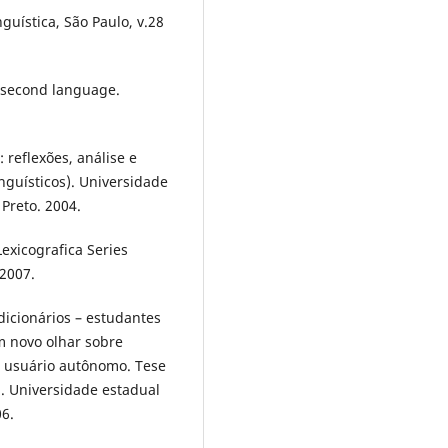
guística, São Paulo, v.28
a second language.
 reflexões, análise e
nguísticos). Universidade
 Preto. 2004.
exicografica Series
2007.
dicionários – estudantes
m novo olhar sobre
m usuário autônomo. Tese
. Universidade estadual
06.