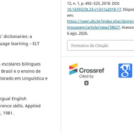
12, n. 1, p. 492–525, 2018. DOI:
10.14393/DL33-v12n1a2018-17
. Dispo
em:
https://seer.ufu.br/index.php/domin
inguagem/article/view/38627
. Acess
6 ago. 2026.
’ dictionaries: a
guage learning – ELT
Formatos de Citação
s escolares bilíngues
Brasil e o ensino de
utorado em Linguística e
0
ngual English
rence skills. Applied
2, 1981.