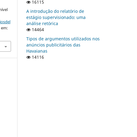
16115
nível
A introdução do relatório de
estágio supervisionado: uma
iosdel
análise retórica
o em:
14464
Tipos de argumentos utilizados nos
anúncios publicitários das
Havaianas
14116