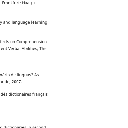
 Frankfurt: Haag +
phy and language learning
Effects on Comprehension
ent Verbal Abilities, The
nário de línguas? As
rande, 2007.
dês dictionaires français
g dictionaries in second