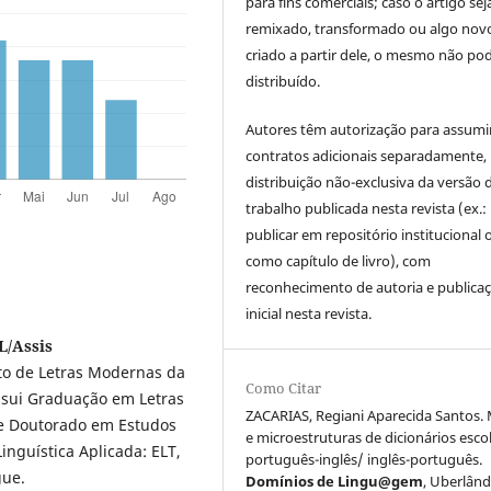
para fins comerciais; caso o artigo sej
remixado, transformado ou algo novo
criado a partir dele, o mesmo não pod
distribuído.
Autores têm autorização para assumi
contratos adicionais separadamente,
distribuição não-exclusiva da versão 
trabalho publicada nesta revista (ex.:
publicar em repositório institucional 
como capítulo de livro), com
reconhecimento de autoria e publica
inicial nesta revista.
L/Assis
to de Letras Modernas da
Como Citar
ssui Graduação em Letras
ZACARIAS, Regiani Aparecida Santos.
 e Doutorado em Estudos
e microestruturas de dicionários esco
nguística Aplicada: ELT,
português-inglês/ inglês-português.
gue.
Domínios de Lingu@gem
, Uberlândi