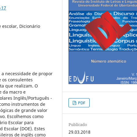
-17
e escolar, Dicionário
 a necessidade de propor
e os consulentes
lta que realizam. O
se da macro e
colares Inglês/Português -
PDF
 como instrumentos de
gicas de grande valor
lvo. Escolhemos como
rio Escolar para
Publicado
rd Escolar (DOE). Estes
29.03.2018
ileiros de inglês como