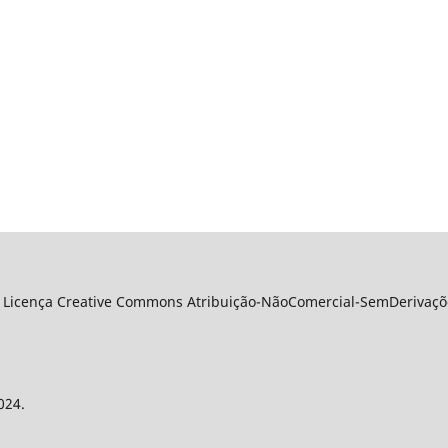
 Licença Creative Commons Atribuição-NãoComercial-SemDerivações
024.