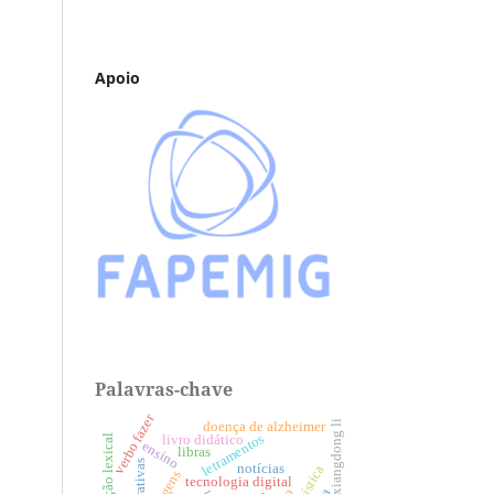
Apoio
Palavras-chave
verbo fazer
xiangdong li
doença de alzheimer
letramentos
livro didático
variação lexical
ensino
libras
narrativas
notícias
tecnologia digital