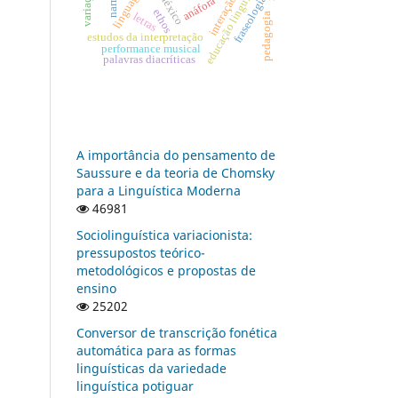
educação linguística
linguagens
fraseologia
interação
anáfora
léxico
ethos
letras
pedagogia
estudos da interpretação
performance musical
palavras diacríticas
A importância do pensamento de
Saussure e da teoria de Chomsky
para a Linguística Moderna
46981
Sociolinguística variacionista:
pressupostos teórico-
metodológicos e propostas de
ensino
25202
Conversor de transcrição fonética
automática para as formas
linguísticas da variedade
linguística potiguar