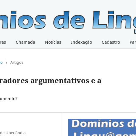
res
Chamada
Notícias
Indexação
Cadastro
Pa
co
/
Artigos
eradores argumentativos e a
rgumento?
 de Uberlândia.