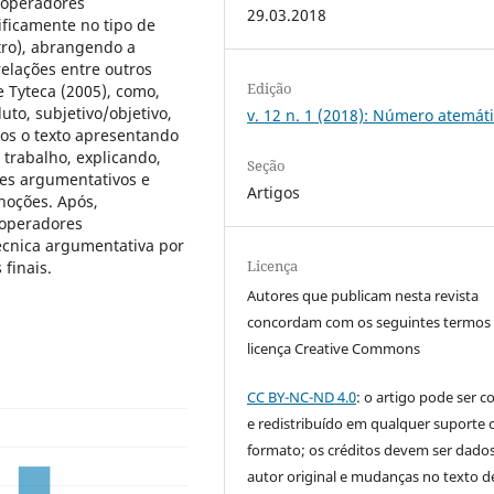
s operadores
29.03.2018
ficamente no tipo de
tro), abrangendo a
relações entre outros
Edição
 Tyteca (2005), como,
uto, subjetivo/objetivo,
v. 12 n. 1 (2018): Número atemát
os o texto apresentando
 trabalho, explicando,
Seção
res argumentativos e
Artigos
noções. Após,
 operadores
écnica argumentativa por
Licença
 finais.
Autores que publicam nesta revista
concordam com os seguintes termos
licença Creative Commons
CC BY-NC-ND 4.0
: o artigo pode ser c
e redistribuído em qualquer suporte 
formato; os créditos devem ser dado
autor original e mudanças no texto 