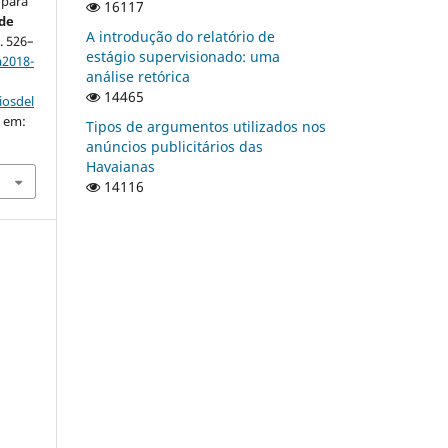
 para
16117
de
A introdução do relatório de
p. 526–
estágio supervisionado: uma
a2018-
análise retórica
14465
iosdel
o em:
Tipos de argumentos utilizados nos
anúncios publicitários das
Havaianas
14116