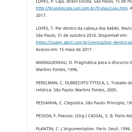
LOPES, P. Caju. Brasil Escola, São Paulo, 15 de 
http://brasilescola.uol.com.br/frutas/caju.htm
. 
2017.
LOPES, T. Por dentro da cabeça dos bebês. Revis
São Paulo, 31 de outubro 2016. Disponível em:
https://super.abril.com.br/ciencia/por-dentro-
Acesso em: 15 maio de 2017.
MAINGUENEAU, D. Pragmática para o discurso lit
Martins Fontes, 1996.
PERELMAN, C. OLBRECHTS-TYTECA, L. Tratado d
retórica. São Paulo: Martins Fontes, 2005.
PESSANHA, C. Clepsidra. São Paulo: Princípio, 19
PESSOA, F. Poesias. (Org.) CASSAL, S. B. Porto A
PLANTIN, C. L’Argumentation. Paris: Seuil, 1996.