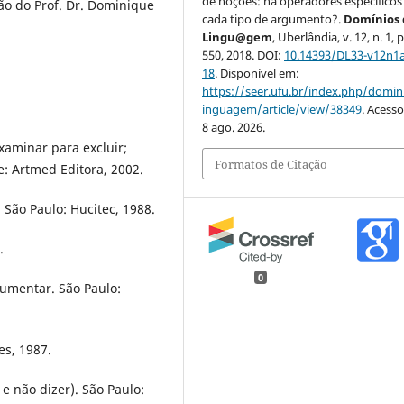
de noções: há operadores específicos
ção do Prof. Dr. Dominique
cada tipo de argumento?.
Domínios 
Lingu@gem
, Uberlândia, v. 12, n. 1, 
550, 2018. DOI:
10.14393/DL33-v12n1
18
. Disponível em:
https://seer.ufu.br/index.php/domin
inguagem/article/view/38349
. Acess
8 ago. 2026.
xaminar para excluir;
Formatos de Citação
: Artmed Editora, 2002.
São Paulo: Hucitec, 1988.
.
0
rgumentar. São Paulo:
es, 1987.
 e não dizer). São Paulo: