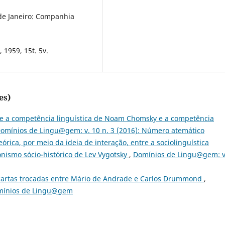
 de Janeiro: Companhia
 1959, 15t. 5v.
es)
tre a competência linguística de Noam Chomsky e a competência
omínios de Lingu@gem: v. 10 n. 3 (2016): Número atemático
eórica, por meio da ideia de interação, entre a sociolinguística
onismo sócio-histórico de Lev Vygotsky
,
Domínios de Lingu@gem: v
 cartas trocadas entre Mário de Andrade e Carlos Drummond
,
omínios de Lingu@gem