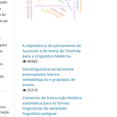
educação linguística
português falado
narrativas
usado
interação
xiangdong li
história da linguística
a
ethos
verbo fazer
libras
fraseologia
 for
e ser
r
 para
A importância do pensamento de
Saussure e da teoria de Chomsky
do
para a Linguística Moderna
46983
ou
Sociolinguística variacionista:
pressupostos teórico-
ção
metodológicos e propostas de
ensino
25210
Conversor de transcrição fonética
automática para as formas
guns
linguísticas da variedade
ciação
linguística potiguar