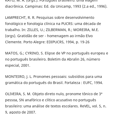
KATO, M. A. (orgs.). Português brasileiro: uma viagem
diacrônica. Campinas: Ed. da Unicamp, 1993 (2.a ed., 1996).
LAMPRECHT, R. R. Pesquisas sobre desenvolvimento
fonológico e fonologia clínica na PUCRS: uma década de
trabalho. In: ZILLES, U.; ZILBERMAN, R.; MOREIRA, M.E.
(orgs). Gratidão de ser - homenagem ao irmão Elvo
Clemente. Porto Alegre: EDIPUCRS, 1994, p. 19-26
MATOS, G.; CYRINO, S. Elipse de VP no português europeu e
no português brasileiro. Boletim da Abralin 26, número
especial, 2001.
MONTEIRO, J. L. Pronomes pessoais: subsídios para uma
gramática do português do Brasil. Fortaleza : EUFC, 1994.
OLIVEIRA, S. M. Objeto direto nulo, pronome tônico de 3ª
pessoa, SN anafórico e clítico acusativo no português
brasileiro: uma análise de textos escolares. ReVEL, vol. 5, n.
9, agosto de 2007.