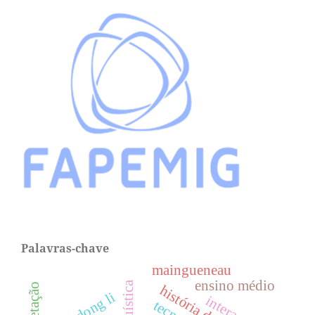
Palavras-chave
maingueneau
ensino médio
xiangdong li
interação