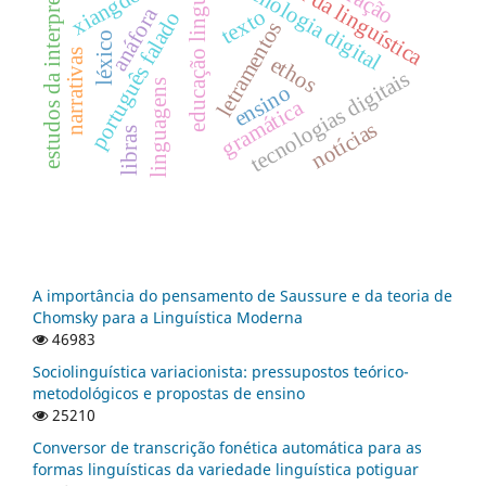
educação linguística
estudos da interpretação
história da linguística
tecnologia digital
anáfora
texto
português falado
letramentos
léxico
narrativas
ethos
tecnologias digitais
linguagens
ensino
gramática
notícias
libras
A importância do pensamento de Saussure e da teoria de
Chomsky para a Linguística Moderna
46983
Sociolinguística variacionista: pressupostos teórico-
metodológicos e propostas de ensino
25210
Conversor de transcrição fonética automática para as
formas linguísticas da variedade linguística potiguar