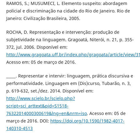
RAMOS, S.; MUSUMECI, L. Elemento suspeito: abordagem
policial e discriminação na cidade do Rio de Janeiro. Rio de
Janeiro: Civilização Brasileira, 2005.
ROCHA, D. Representação e intervenção: produção de
subjetividade na linguagem. Gragoatá, Niterói, n. 21, p. 355-
372, jul. 2006. Disponível em:
http://www.gragoata.uff.br/index.php/gragoata/article/view/3
Acesso em: 05 de março de 2016.
_____. Representar e intervir: linguagem, prática discursiva e
performatividade. Linguagem em (Dis)curso, Tubarão, n. 3,
p. 619-632, set./dez. 2014. Disponível em:
http://www.scielo.br/scielo.php?
script=sci_arttext&pid=S1518-
76322014000300619&lng=en&nrm=iso
. Acesso em: 05 de
março de 2016. DOI:
https://doi.org/10.1590/1982-4017-
140310-4513