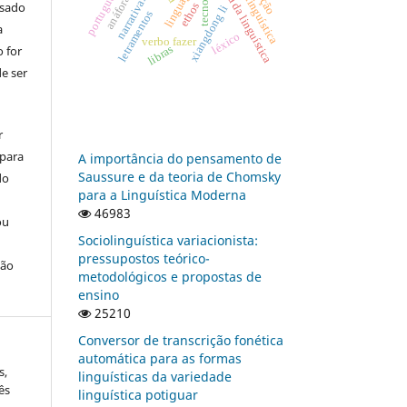
história da linguística
linguagens
narrativas
anáfora
usado
ethos
xiangdong li
letramentos
a
léxico
verbo fazer
 for
libras
e ser
r
 para
A importância do pensamento de
Saussure e da teoria de Chomsky
do
para a Linguística Moderna
46983
ou
Sociolinguística variacionista:
pressupostos teórico-
ção
metodológicos e propostas de
ensino
25210
Conversor de transcrição fonética
automática para as formas
s,
linguísticas da variedade
ês
linguística potiguar