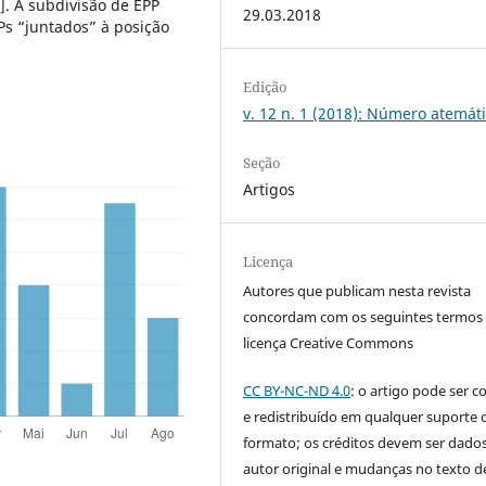
p]. A subdivisão de EPP
29.03.2018
Ps “juntados” à posição
Edição
v. 12 n. 1 (2018): Número atemát
Seção
Artigos
Licença
Autores que publicam nesta revista
concordam com os seguintes termos
licença Creative Commons
CC BY-NC-ND 4.0
: o artigo pode ser c
e redistribuído em qualquer suporte 
formato; os créditos devem ser dado
autor original e mudanças no texto 