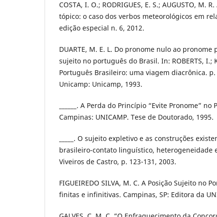
COSTA, I. O.; RODRIGUES, E. S.; AUGUSTO, M. R.
tópico: o caso dos verbos meteorológicos em rela
edição especial n. 6, 2012.
DUARTE, M. E. L. Do pronome nulo ao pronome pl
sujeito no português do Brasil. In: ROBERTS, I.; 
Português Brasileiro: uma viagem diacrônica. p.
Unicamp: Unicamp, 1993.
______. A Perda do Princípio “Evite Pronome” no 
Campinas: UNICAMP. Tese de Doutorado, 1995.
_____. O sujeito expletivo e as construções exist
brasileiro-contato linguístico, heterogeneidade e 
Viveiros de Castro, p. 123-131, 2003.
FIGUEIREDO SILVA, M. C. A Posição Sujeito no Por
finitas e infinitivas. Campinas, SP: Editora da 
GALVES, C. M. C. “O Enfraquecimento da Concor