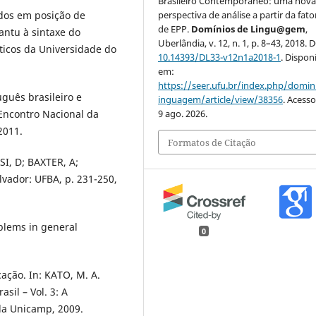
Brasileiro Contemporâneo: uma nov
ados em posição de
perspectiva de análise a partir da fat
de EPP.
Domínios de Lingu@gem
,
antu à sintaxe do
Uberlândia, v. 12, n. 1, p. 8–43, 2018. 
sticos da Universidade do
10.14393/DL33-v12n1a2018-1
. Dispon
em:
https://seer.ufu.br/index.php/domin
uguês brasileiro e
inguagem/article/view/38356
. Acess
Encontro Nacional da
9 ago. 2026.
2011.
Formatos de Citação
SI, D; BAXTER, A;
alvador: UFBA, p. 231-250,
oblems in general
0
ação. In: KATO, M. A.
sil – Vol. 3: A
da Unicamp, 2009.