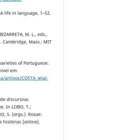
A life in language, 1–52.
BIZARRETA, M. L., eds.,
66. Cambridge, Mass.: MIT
varieties of Portuguese:
nível em:
a/artigos/COSTA_Jetal-
de discursiva:
e. In LOBO, T.;
, S. (orgs.). Rosae:
s histórias [online].