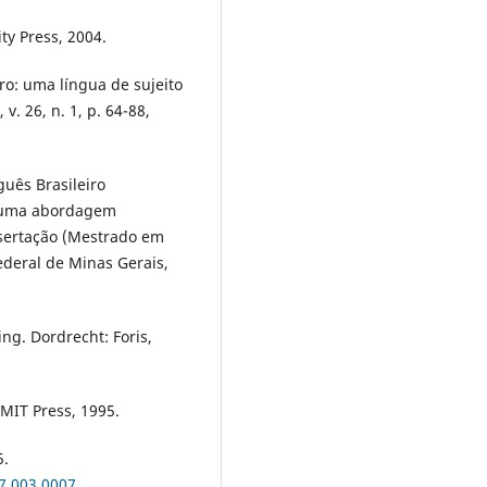
ty Press, 2004.
ro: uma língua de sujeito
 v. 26, n. 1, p. 64-88,
guês Brasileiro
: uma abordagem
ssertação (Mestrado em
Federal de Minas Gerais,
g. Dordrecht: Foris,
MIT Press, 1995.
5.
7.003.0007