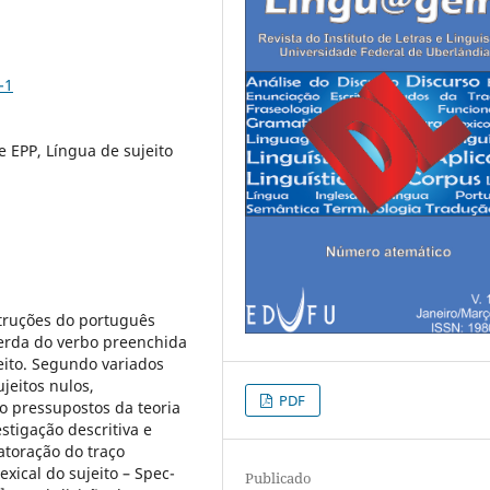
-1
e EPP, Língua de sujeito
struções do português
erda do verbo preenchida
jeito. Segundo variados
jeitos nulos,
PDF
 pressupostos da teoria
stigação descritiva e
atoração do traço
exical do sujeito – Spec-
Publicado