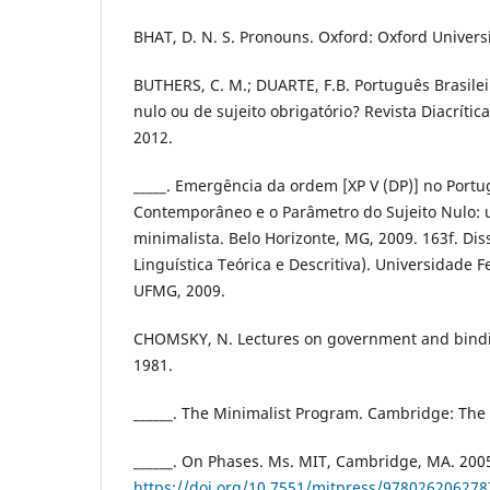
BHAT, D. N. S. Pronouns. Oxford: Oxford Universi
BUTHERS, C. M.; DUARTE, F.B. Português Brasilei
nulo ou de sujeito obrigatório? Revista Diacrítica,
2012.
_____. Emergência da ordem [XP V (DP)] no Portu
Contemporâneo e o Parâmetro do Sujeito Nulo
minimalista. Belo Horizonte, MG, 2009. 163f. Di
Linguística Teórica e Descritiva). Universidade 
UFMG, 2009.
CHOMSKY, N. Lectures on government and bindin
1981.
______. The Minimalist Program. Cambridge: The 
______. On Phases. Ms. MIT, Cambridge, MA. 200
https://doi.org/10.7551/mitpress/978026206278