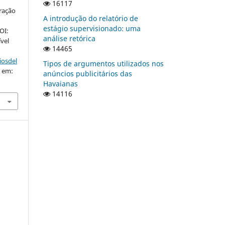
a
16117
oração
A introdução do relatório de
estágio supervisionado: uma
DOI:
análise retórica
ível
14465
iosdel
Tipos de argumentos utilizados nos
o em:
anúncios publicitários das
Havaianas
14116