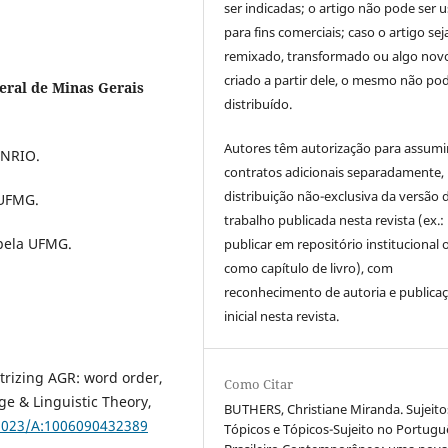
ser indicadas; o artigo não pode ser 
para fins comerciais; caso o artigo sej
remixado, transformado ou algo novo
criado a partir dele, o mesmo não pod
eral de Minas Gerais
distribuído.
Autores têm autorização para assumi
ANRIO.
contratos adicionais separadamente,
distribuição não-exclusiva da versão 
 UFMG.
trabalho publicada nesta revista (ex.:
 pela UFMG.
publicar em repositório institucional 
como capítulo de livro), com
reconhecimento de autoria e publica
inicial nesta revista.
izing AGR: word order,
Como Citar
e & Linguistic Theory,
BUTHERS, Christiane Miranda. Sujeito
.1023/A:1006090432389
Tópicos e Tópicos-Sujeito no Portugu