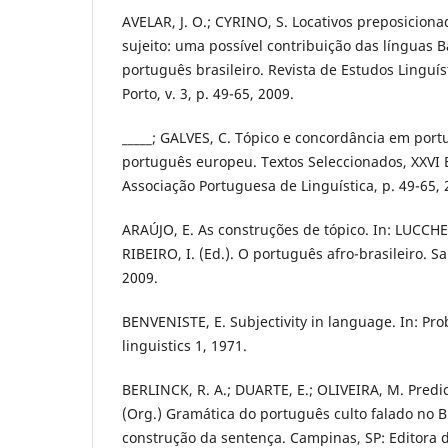
AVELAR, J. O.; CYRINO, S. Locativos preposicion
sujeito: uma possível contribuição das línguas B
português brasileiro. Revista de Estudos Linguí
Porto, v. 3, p. 49-65, 2009.
_____; GALVES, C. Tópico e concordância em port
português europeu. Textos Seleccionados, XXVI 
Associação Portuguesa de Linguística, p. 49-65, 
ARAÚJO, E. As construções de tópico. In: LUCCHE
RIBEIRO, I. (Ed.). O português afro-brasileiro. S
2009.
BENVENISTE, E. Subjectivity in language. In: Pr
linguistics 1, 1971.
BERLINCK, R. A.; DUARTE, E.; OLIVEIRA, M. Predic
(Org.) Gramática do português culto falado no Bra
construção da sentença. Campinas, SP: Editora 