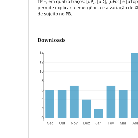
TP –, em quatro traços: [uP], [uD], [uFoc] e [uTo
permite explicar a emergência e a variação de X
de sujeito no PB.
Downloads