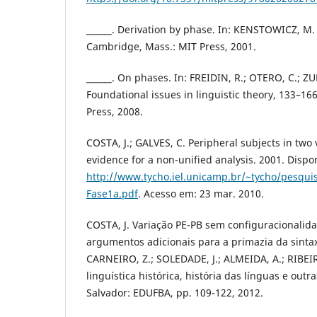
______. Derivation by phase. In: KENSTOWICZ, M. 
Cambridge, Mass.: MIT Press, 2001.
______. On phases. In: FREIDIN, R.; OTERO, C.; ZU
Foundational issues in linguistic theory, 133–1
Press, 2008.
COSTA, J.; GALVES, C. Peripheral subjects in two 
evidence for a non-unified analysis. 2001. Dispo
http://www.tycho.iel.unicamp.br/~tycho/pesquis
Fase1a.pdf
. Acesso em: 23 mar. 2010.
COSTA, J. Variação PE-PB sem configuracionalida
argumentos adicionais para a primazia da sintax
CARNEIRO, Z.; SOLEDADE, J.; ALMEIDA, A.; RIBEIRO
linguística histórica, história das línguas e outra
Salvador: EDUFBA, pp. 109-122, 2012.