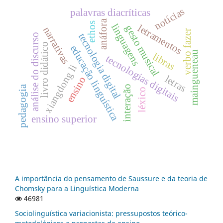
notícias
palavras diacríticas
anáfora
ethos
linguagens
letramentos
gesto musical
narrativas
verbo fazer
tecnologia digital
análise do discurso
livro didático
educação linguística
maingueneau
libras
tecnologias digitais
xiangdong li
letras
ensino
pedagogia
interação
léxico
ensino superior
A importância do pensamento de Saussure e da teoria de
Chomsky para a Linguística Moderna
46981
Sociolinguística variacionista: pressupostos teórico-