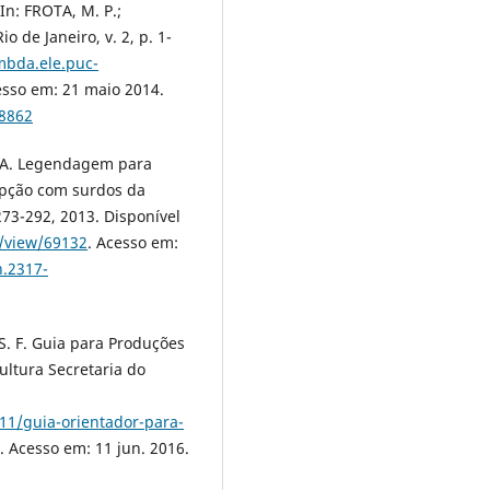
In: FROTA, M. P.;
o de Janeiro, v. 2, p. 1-
mbda.ele.puc-
esso em: 21 maio 2014.
18862
P. A. Legendagem para
epção com surdos da
273-292, 2013. Disponível
e/view/69132
. Acesso em:
n.2317-
 S. F. Guia para Produções
Cultura Secretaria do
11/guia-orientador-para-
. Acesso em: 11 jun. 2016.