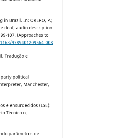
g in Brazil. In: ORERO, P.;
the deaf, audio description
 99-107. (Approaches to
0.1163/9789401209564_008
l. Tradução e
party political
nterpreter, Manchester,
os e ensurdecidos (LSE):
io Técnico n.
gando parâmetros de