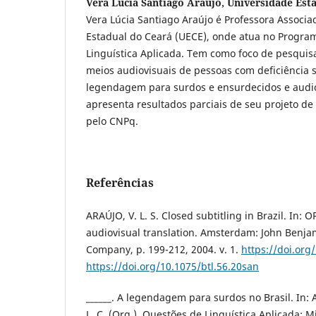
Vera Lúcia Santiago Araujo, Universidade Est
Vera Lúcia Santiago Araújo é Professora Associ
Estadual do Ceará (UECE), onde atua no Progr
Linguística Aplicada. Tem como foco de pesquisa
meios audiovisuais de pessoas com deficiência 
legendagem para surdos e ensurdecidos e audio
apresenta resultados parciais de seu projeto de
pelo CNPq.
Referências
ARAÚJO, V. L. S. Closed subtitling in Brazil. In: O
audiovisual translation. Amsterdam: John Benja
Company, p. 199-212, 2004. v. 1.
https://doi.org
https://doi.org/10.1075/btl.56.20san
______. A legendagem para surdos no Brasil. In: A
L. C. (Org.). Questões de Linguística Aplicada: M