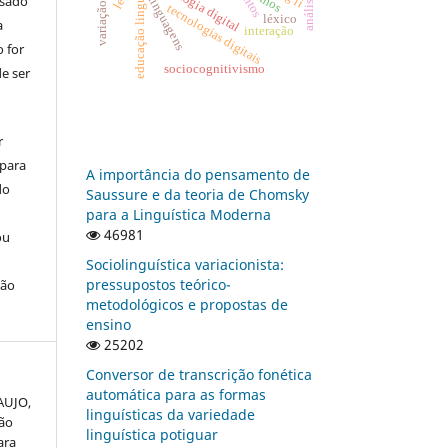
educação linguística
tecnologia digital
ethos
usado
linguagens
tecnologias digitais
léxico
a
interação
 for
sociocognitivismo
e ser
r
 para
A importância do pensamento de
do
Saussure e da teoria de Chomsky
para a Linguística Moderna
46981
ou
Sociolinguística variacionista:
pressupostos teórico-
ção
metodológicos e propostas de
ensino
25202
Conversor de transcrição fonética
automática para as formas
AUJO,
linguísticas da variedade
ção
linguística potiguar
ara