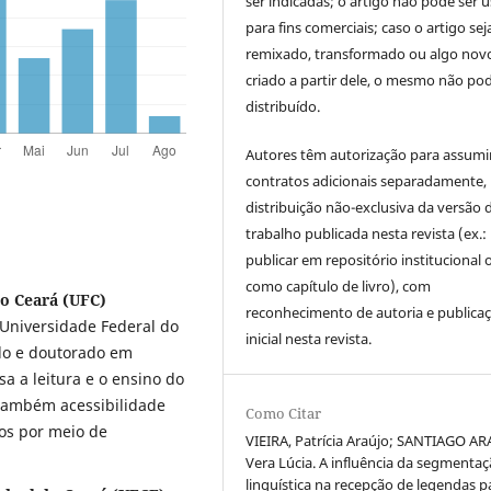
ser indicadas; o artigo não pode ser 
para fins comerciais; caso o artigo sej
remixado, transformado ou algo novo
criado a partir dele, o mesmo não pod
distribuído.
Autores têm autorização para assumi
contratos adicionais separadamente,
distribuição não-exclusiva da versão 
trabalho publicada nesta revista (ex.:
publicar em repositório institucional 
como capítulo de livro), com
do Ceará (UFC)
reconhecimento de autoria e publica
a Universidade Federal do
inicial nesta revista.
ado e doutorado em
a a leitura e o ensino do
também acessibilidade
Como Citar
os por meio de
VIEIRA, Patrícia Araújo; SANTIAGO AR
Vera Lúcia. A influência da segmenta
linguística na recepção de legendas p