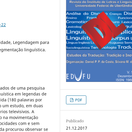
-22
ilidade, Legendagem para
egmentação linguística.
ltados de uma pesquisa
guística em legendas de
pida (180 palavras por
PDF
ado um estudo, em duas
os televisivos. A
nto na movimentação
Publicado
locidades com e sem
21.12.2017
da procurou observar se