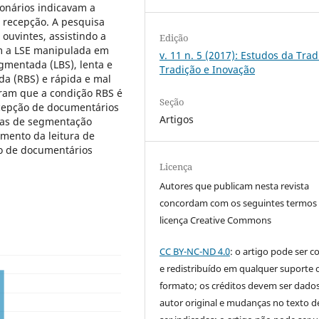
ionários indicavam a
a recepção. A pesquisa
ouvintes, assistindo a
Edição
om a LSE manipulada em
v. 11 n. 5 (2017): Estudos da Tra
gmentada (LBS), lenta e
Tradição e Inovação
a (RBS) e rápida e mal
aram que a condição RBS é
Seção
ecepção de documentários
Artigos
mas de segmentação
amento da leitura de
o de documentários
Licença
Autores que publicam nesta revista
concordam com os seguintes termos
licença Creative Commons
CC BY-NC-ND 4.0
: o artigo pode ser c
e redistribuído em qualquer suporte 
formato; os créditos devem ser dado
autor original e mudanças no texto 