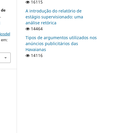
16115
 de
A introdução do relatório de
.
estágio supervisionado: uma
-
análise retórica
14464
iosdel
Tipos de argumentos utilizados nos
o em:
anúncios publicitários das
Havaianas
14116