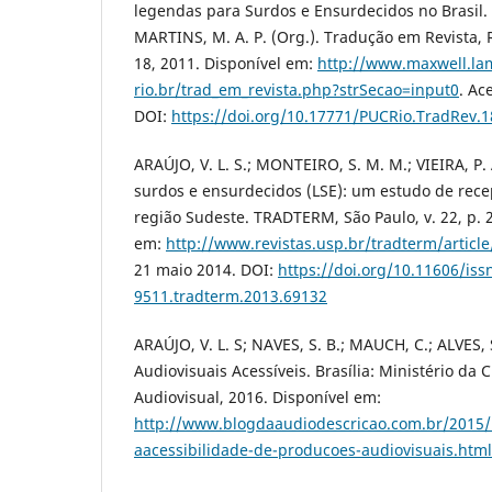
legendas para Surdos e Ensurdecidos no Brasil. 
MARTINS, M. A. P. (Org.). Tradução em Revista, Ri
18, 2011. Disponível em:
http://www.maxwell.la
rio.br/trad_em_revista.php?strSecao=input0
. Ac
DOI:
https://doi.org/10.17771/PUCRio.TradRev.
ARAÚJO, V. L. S.; MONTEIRO, S. M. M.; VIEIRA, 
surdos e ensurdecidos (LSE): um estudo de rec
região Sudeste. TRADTERM, São Paulo, v. 22, p. 
em:
http://www.revistas.usp.br/tradterm/articl
21 maio 2014. DOI:
https://doi.org/10.11606/iss
9511.tradterm.2013.69132
ARAÚJO, V. L. S; NAVES, S. B.; MAUCH, C.; ALVES,
Audiovisuais Acessíveis. Brasília: Ministério da 
Audiovisual, 2016. Disponível em:
http://www.blogdaaudiodescricao.com.br/2015/
aacessibilidade-de-producoes-audiovisuais.html