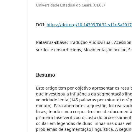
Universidade Estadual do Ceará (UECE)
DOI:
https://doi.org/10.14393/DL32-v11n5a2017
Palavras-chave:
Tradução Audiovisual, Acessib
surdos e ensurdecidos, Movimentação ocular, S
Resumo
Este artigo tem por objetivo apresentar os resu
que investigou a influência da segmentação lin
velocidade lenta (145 palavras por minuto) e rá
minuto). Para abordar esta questão, foi realiz
fases, tendo como corpus trechos de documentári
primeira fase verificou o custo do processame
ocular em legendas de duas linhas nas duas ve
problemas de segmentação linguística. A segun