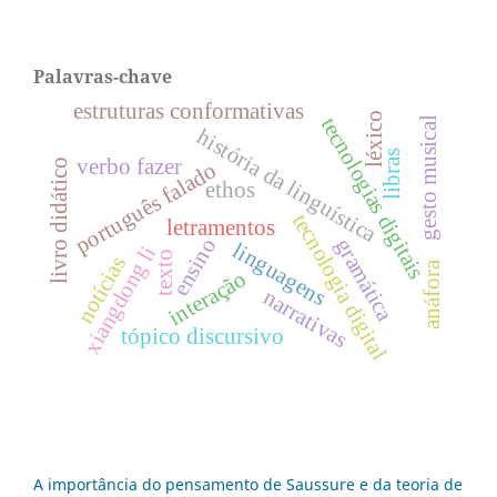
Palavras-chave
estruturas conformativas
léxico
tecnologias digitais
gesto musical
história da linguística
libras
verbo fazer
livro didático
português falado
ethos
tecnologia digital
letramentos
ensino
gramática
linguagens
xiangdong li
texto
notícias
anáfora
interação
narrativas
tópico discursivo
A importância do pensamento de Saussure e da teoria de