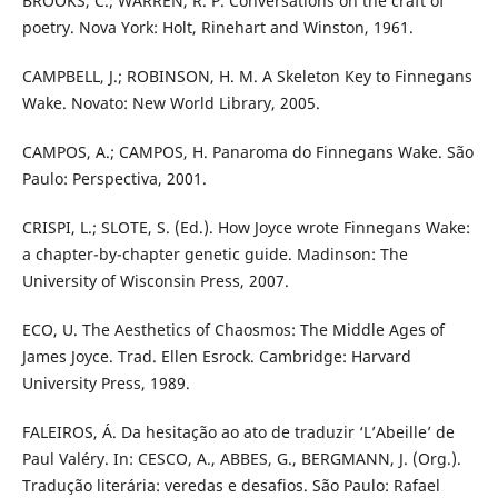
BROOKS, C.; WARREN, R. P. Conversations on the craft of
poetry. Nova York: Holt, Rinehart and Winston, 1961.
CAMPBELL, J.; ROBINSON, H. M. A Skeleton Key to Finnegans
Wake. Novato: New World Library, 2005.
CAMPOS, A.; CAMPOS, H. Panaroma do Finnegans Wake. São
Paulo: Perspectiva, 2001.
CRISPI, L.; SLOTE, S. (Ed.). How Joyce wrote Finnegans Wake:
a chapter-by-chapter genetic guide. Madinson: The
University of Wisconsin Press, 2007.
ECO, U. The Aesthetics of Chaosmos: The Middle Ages of
James Joyce. Trad. Ellen Esrock. Cambridge: Harvard
University Press, 1989.
FALEIROS, Á. Da hesitação ao ato de traduzir ‘L’Abeille’ de
Paul Valéry. In: CESCO, A., ABBES, G., BERGMANN, J. (Org.).
Tradução literária: veredas e desafios. São Paulo: Rafael