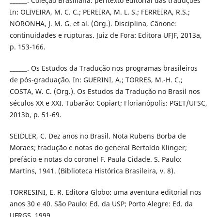
______. Coleção Brasiliana: peritexto editorial das traduções
In: OLIVEIRA, M. C. C.; PEREIRA, M. L. S.; FERREIRA, R.S.;
NORONHA, J. M. G. et al. (Org.). Disciplina, Cânone:
continuidades e rupturas. Juiz de Fora: Editora UFJF, 2013a,
p. 153-166.
______. Os Estudos da Tradução nos programas brasileiros
de pós-graduação. In: GUERINI, A.; TORRES, M.-H. C.;
COSTA, W. C. (Org.). Os Estudos da Tradução no Brasil nos
séculos XX e XXI. Tubarão: Copiart; Florianópolis: PGET/UFSC,
2013b, p. 51-69.
SEIDLER, C. Dez anos no Brasil. Nota Rubens Borba de
Moraes; tradução e notas do general Bertoldo Klinger;
prefácio e notas do coronel F. Paula Cidade. S. Paulo:
Martins, 1941. (Biblioteca Histórica Brasileira, v. 8).
TORRESINI, E. R. Editora Globo: uma aventura editorial nos
anos 30 e 40. São Paulo: Ed. da USP; Porto Alegre: Ed. da
UFRGS, 1999.