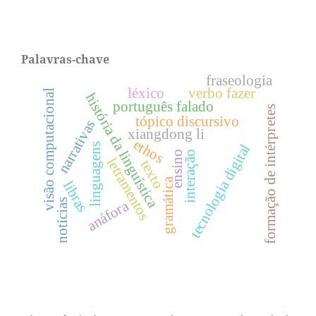
Palavras-chave
fraseologia
léxico
verbo fazer
visão computacional
história da linguística
português falado
formação de intérpretes
tópico discursivo
narrativas
xiangdong li
ethos
tecnologia digital
linguagens
interação
ensino
letramentos
texto
gramática
libras
notícias
anáfora