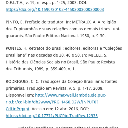
D.E.L.T.A., v. 19, n. esp., p. 1-25, 2003. DOI:
https://doi.org/10.1590/S0102-44502003000300003
PINTO, E. Prefácio do tradutor. In: MÉTRAUX, A. A religião
dos Tupinambás e suas relações com as demais tribos tupi-
guaranis. São Paulo: Editora Nacional, 1950, p. 9-30.
PONTES, H. Retratos do Brasil: editores, editoras e “Coleções
Brasiliana” nas décadas de 30, 40 e 50. In: MICELI, S.
História das Ciências Sociais no Brasil. São Paulo: Revista
dos Tribunais, 1989, p. 359-409. v. 1.
RODRIGUES, C. C. Traduções da Coleção Brasiliana: fontes
primárias. Tradução em Revista, v. 5, p. 1-17, 2008.
Disponível em:
http://www.maxwell.lambda.ele.puc-
rio.br/cgi-bin/db2www/PRG_1460.D2W/INPUT0?
CdLinPrg=pt
. Acesso em: 12 abr. 2016. DOI:
https://doi.org/10.17771/PUCRio.TradRev.12935