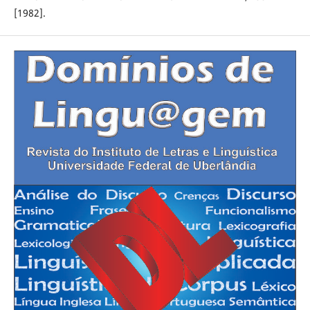
[1982].