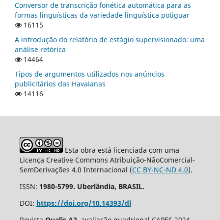
Conversor de transcrição fonética automática para as
formas linguísticas da variedade linguística potiguar
16115
A introdução do relatório de estágio supervisionado: uma
análise retórica
14464
Tipos de argumentos utilizados nos anúncios
publicitários das Havaianas
14116
Esta obra está licenciada com uma
Licença Creative Commons Atribuição-NãoComercial-
SemDerivações 4.0 Internacional (
CC BY-NC-ND 4.0
).
ISSN:
1980-5799. Uberlândia, BRASIL.
DOI:
https://doi.org/10.14393/dl
Revista
Qualis A2
, avaliação quadrienal CAPES 2024.