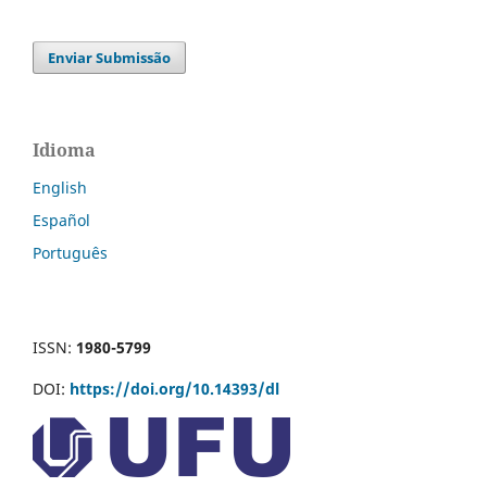
10.1590/0103181311732611120220110
Enviar Submissão
Idioma
English
Español
Português
ISSN:
1980-5799
DOI:
https://doi.org/10.14393/dl