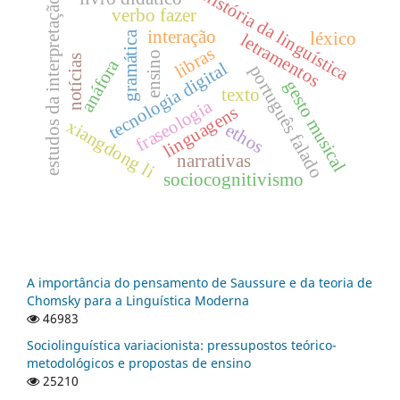
história da linguística
estudos da interpretação
verbo fazer
interação
gramática
léxico
letramentos
libras
ensino
notícias
anáfora
tecnologia digital
português falado
gesto musical
texto
fraseologia
linguagens
xiangdong li
ethos
narrativas
sociocognitivismo
A importância do pensamento de Saussure e da teoria de
Chomsky para a Linguística Moderna
46983
Sociolinguística variacionista: pressupostos teórico-
metodológicos e propostas de ensino
25210