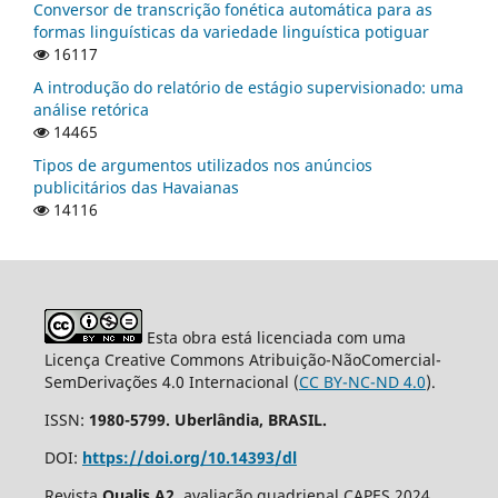
Conversor de transcrição fonética automática para as
formas linguísticas da variedade linguística potiguar
16117
A introdução do relatório de estágio supervisionado: uma
análise retórica
14465
Tipos de argumentos utilizados nos anúncios
publicitários das Havaianas
14116
Esta obra está licenciada com uma
Licença Creative Commons Atribuição-NãoComercial-
SemDerivações 4.0 Internacional (
CC BY-NC-ND 4.0
).
ISSN:
1980-5799. Uberlândia, BRASIL.
DOI:
https://doi.org/10.14393/dl
Revista
Qualis A2
, avaliação quadrienal CAPES 2024.