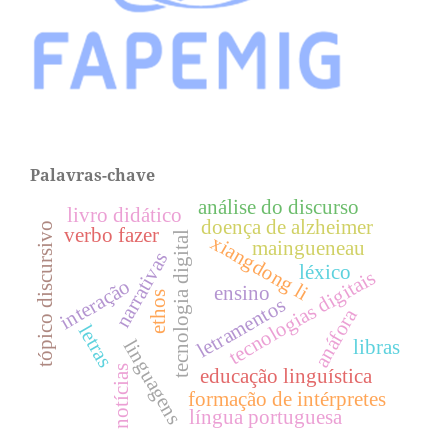
Palavras-chave
análise do discurso
livro didático
doença de alzheimer
tópico discursivo
verbo fazer
tecnologia digital
xiangdong li
maingueneau
narrativas
léxico
tecnologias digitais
interação
ensino
ethos
letramentos
anáfora
letras
linguagens
libras
notícias
educação linguística
formação de intérpretes
língua portuguesa