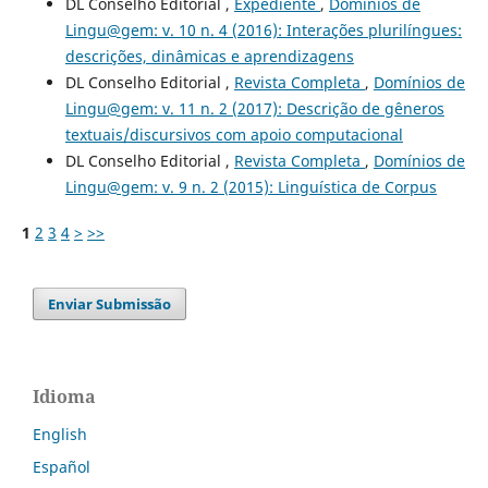
DL Conselho Editorial ,
Expediente
,
Domínios de
Lingu@gem: v. 10 n. 4 (2016): Interações plurilíngues:
descrições, dinâmicas e aprendizagens
DL Conselho Editorial ,
Revista Completa
,
Domínios de
Lingu@gem: v. 11 n. 2 (2017): Descrição de gêneros
textuais/discursivos com apoio computacional
DL Conselho Editorial ,
Revista Completa
,
Domínios de
Lingu@gem: v. 9 n. 2 (2015): Linguística de Corpus
1
2
3
4
>
>>
Enviar Submissão
Idioma
English
Español