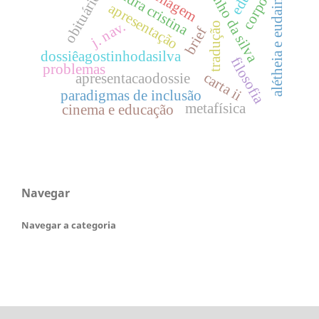
agostinho da silva
alétheia e eudaimonia
sandra cristina
corpos
obituário
apresentação
j. nav.
tradução
brief
dossiêagostinhodasilva
filosofia
problemas
carta ii
apresentacaodossie
paradigmas de inclusão
metafísica
cinema e educação
Navegar
Navegar a categoria