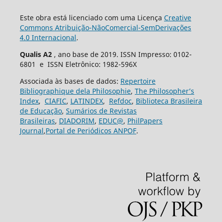
Este obra está licenciado com uma Licença
Creative
Commons Atribuição-NãoComercial-SemDerivações
4.0 Internacional
.
Qualis A2
, ano base de 2019. ISSN Impresso: 0102-
6801 e ISSN Eletrônico: 1982-596X
Associada às bases de dados:
Repertoire
Bibliographique dela Philosophie
,
The Philosopher’s
Index
,
CIAFIC
,
LATINDEX
,
Refdoc
,
Biblioteca Brasileira
de Educação
,
Sumários de Revistas
Brasileiras
,
DIADORIM
,
EDUC@
,
PhilPapers
Journal
,
Portal de Periódicos ANPOF
.