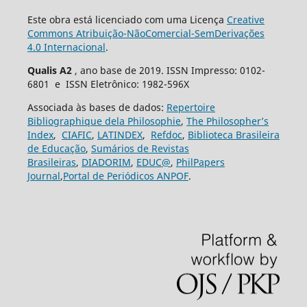
Este obra está licenciado com uma Licença
Creative
Commons Atribuição-NãoComercial-SemDerivações
4.0 Internacional
.
Qualis A2
, ano base de 2019. ISSN Impresso: 0102-
6801 e ISSN Eletrônico: 1982-596X
Associada às bases de dados:
Repertoire
Bibliographique dela Philosophie
,
The Philosopher’s
Index
,
CIAFIC
,
LATINDEX
,
Refdoc
,
Biblioteca Brasileira
de Educação
,
Sumários de Revistas
Brasileiras
,
DIADORIM
,
EDUC@
,
PhilPapers
Journal
,
Portal de Periódicos ANPOF
.