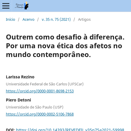
Início
/
Acervo
/
v. 35 n. 75 (2021)
/
Artigos
Outrem como desafio à diferença.
Por uma nova ética dos afetos no
mundo contemporâneo.
Larissa Rezino
Universidade Federal de São Carlos (UFSCar)
https://orcid.org/0000-0001-8698-2153
Piero Detoni
Universidade de São Paulo (USP)
https://orcid.org/0000-0002-5106-7868
DOI:
https://doi.org/10.14393/REVEDFIL.v35n75a2021-59998