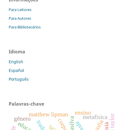
Para Leitores
Para Autores
Para Bibliotecários
Idioma
English
Español
Português
Palavras-chave
ensino
matthew lipman
metafísica
gênero
corpos
filosofia
tradução
educação
brief