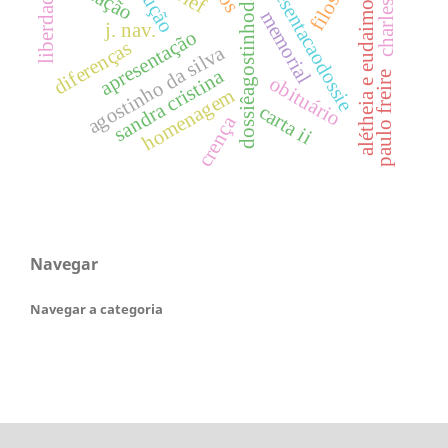
charles taylor
dossiêagostinhodasilva
apresentacaodossie
alétheia e eudaimonia
liberdade
memorial
j. nav.
apresentação
diferenças
agostinho da silva
sandra cristina
paulo freire
obituário
homenagem
carta ii
crença
Navegar
Navegar a categoria