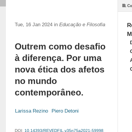
Co
Tue, 16 Jan 2024 in
Educação e Filosofia
R
M
Outrem como desafio
à diferença. Por uma
nova ética dos afetos
no mundo
contemporâneo.
Larissa Rezino
Piero Detoni
DOI:
10.14393/REVEDFIL.v35n75a2021-59998