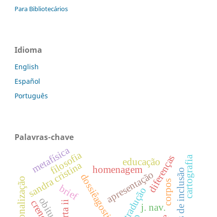
Para Bibliotecários
Idioma
English
Español
Português
Palavras-chave
metafísica
filosofia
diferenças
cartografia
educação
sandra cristina
homenagem
paradigmas de inclusão
apresentação
dossiêagostinhodasilva
personalização
corpos
brief
tradução
obituário
crença
carta ii
j. nav.