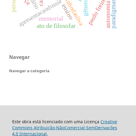
paulo freire
apresentacaodossie
gênero
autonomia
ensino
memorial
ato de filosofar
Navegar
Navegar a categoria
Este obra está licenciado com uma Licença
Creative
Commons Atribuição-NãoComercial-SemDerivações
4.0 Internacional
.