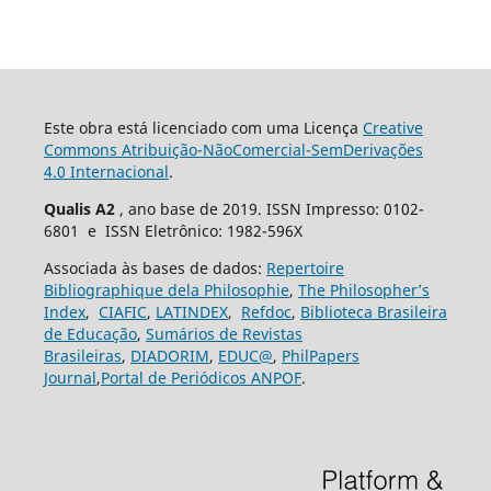
Este obra está licenciado com uma Licença
Creative
Commons Atribuição-NãoComercial-SemDerivações
4.0 Internacional
.
Qualis A2
, ano base de 2019. ISSN Impresso: 0102-
6801 e ISSN Eletrônico: 1982-596X
Associada às bases de dados:
Repertoire
Bibliographique dela Philosophie
,
The Philosopher’s
Index
,
CIAFIC
,
LATINDEX
,
Refdoc
,
Biblioteca Brasileira
de Educação
,
Sumários de Revistas
Brasileiras
,
DIADORIM
,
EDUC@
,
PhilPapers
Journal
,
Portal de Periódicos ANPOF
.