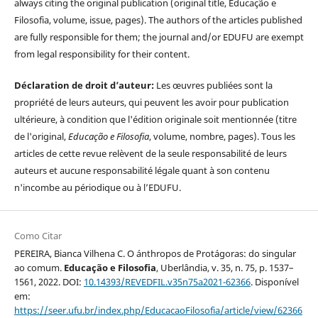
always citing the original publication (original title, Educação e
Filosofia, volume, issue, pages). The authors of the articles published
are fully responsible for them; the journal and/or EDUFU are exempt
from legal responsibility for their content.
Déclaration de droit d’auteur:
Les œuvres publiées sont la
propriété de leurs auteurs, qui peuvent les avoir pour publication
ultérieure, à condition que l'édition originale soit mentionnée (titre
de l'original,
Educação e Filosofia
, volume, nombre, pages). Tous les
articles de cette revue relèvent de la seule responsabilité de leurs
auteurs et aucune responsabilité légale quant à son contenu
n'incombe au périodique ou à l’EDUFU.
Como Citar
PEREIRA, Bianca Vilhena C. O ánthropos de Protágoras: do singular
ao comum.
Educação e Filosofia
, Uberlândia, v. 35, n. 75, p. 1537–
1561, 2022. DOI:
10.14393/REVEDFIL.v35n75a2021-62366
. Disponível
em:
https://seer.ufu.br/index.php/EducacaoFilosofia/article/view/62366