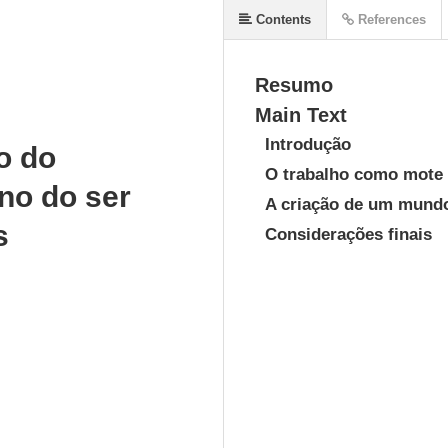
Contents
References
Resumo
Main Text
Introdução
o do
O trabalho como mote i
no do ser
A criação de um mundo 
s
Considerações finais