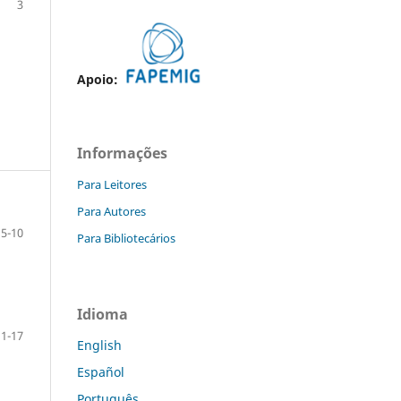
3
Apoio:
Informações
Para Leitores
Para Autores
5-10
Para Bibliotecários
Idioma
11-17
English
Español
Português