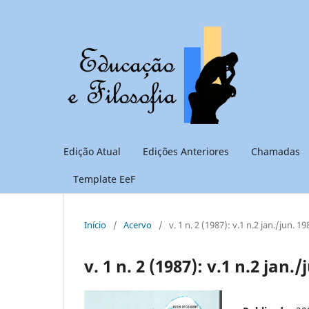
Edição Atual
Edições Anteriores
Chamadas
Template EeF
Início
/
Acervo
/
v. 1 n. 2 (1987): v.1 n.2 jan./jun. 19
v. 1 n. 2 (1987): v.1 n.2 jan./