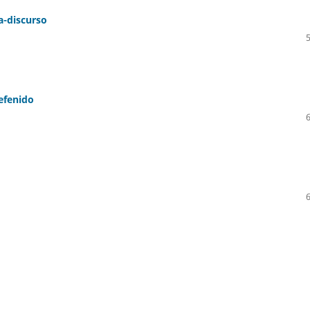
a-discurso
efenido