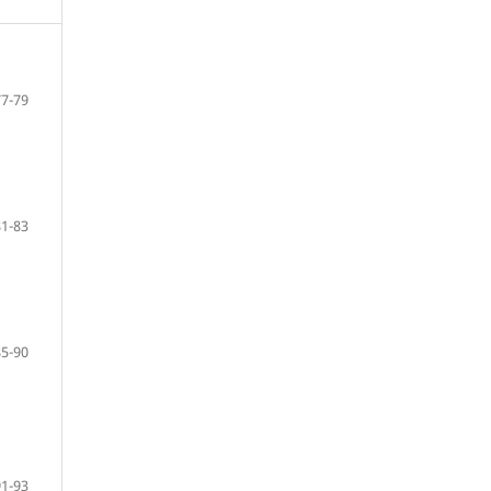
77-79
81-83
85-90
91-93