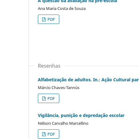
A questão da avaliação na pré-escola
Ana Maria Costa de Souza
PDF
Resenhas
Alfabetização de adultos. In.: Ação Cultural par
Márcio Chaves-Tannús
PDF
Vigilância, punição e depredação escolar
Nélson Carvalho Marcellino
PDF