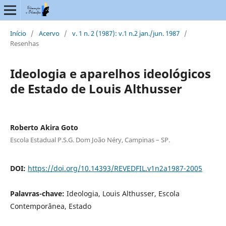
Início
/
Acervo
/
v. 1 n. 2 (1987): v.1 n.2 jan./jun. 1987
/
Resenhas
Ideologia e aparelhos ideológicos
de Estado de Louis Althusser
Roberto Akira Goto
Escola Estadual P.S.G. Dom João Néry, Campinas – SP.
DOI:
https://doi.org/10.14393/REVEDFIL.v1n2a1987-2005
Palavras-chave:
Ideologia, Louis Althusser, Escola
Contemporânea, Estado