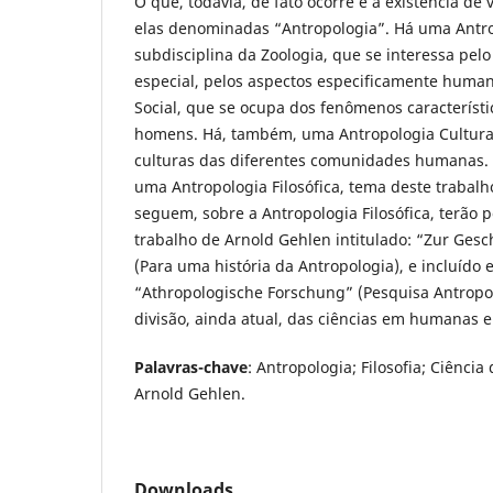
O que, todavia, de fato ocorre é a existência de 
elas denominadas “Antropologia”. Há uma Antrop
subdisciplina da Zoologia, que se interessa pel
especial, pelos aspectos especificamente huma
Social, que se ocupa dos fenômenos característ
homens. Há, também, uma Antropologia Cultural
culturas das diferentes comunidades humanas. 
uma Antropologia Filosófica, tema deste trabal
seguem, sobre a Antropologia Filosófica, terão 
trabalho de Arnold Gehlen intitulado: “Zur Gesc
(Para uma história da Antropologia), e incluído 
“Athropologische Forschung” (Pesquisa Antropo
divisão, ainda atual, das ciências em humanas e n
Palavras-chave
: Antropologia; Filosofia; Ciênc
Arnold Gehlen.
Downloads