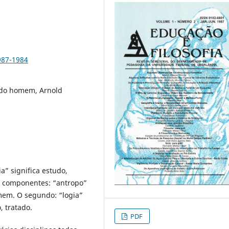
987-1984
a do homem, Arnold
a” significa estudo,
s componentes: “antropo”
mem. O segundo: “logia”
, tratado.
PDF