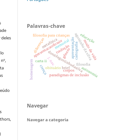
s
Palavras-chave
dade
agostinho da silva
educação
filosofia para crianças
 deles
diferenças
metafísica
apresentação
memorial
apresentacaodossie
modo de vida
cartografia
tradução
gênero
dossiêagostinhodasilva
ulo
j. nav.
 nº,
carta ii
homenagem
filosofia
crença
sta
autonomia
obituário
brief
corpos
us
paradigmas de inclusão
teúdo
Navegar
s
thors,
Navegar a categoria
l