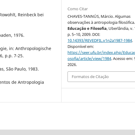
Como Citar
Rowohlt, Reinbeck bei
CHAVES-TANNÚS, Márcio. Algumas
observações à antropologia filosófica
Educação e Filosofia
, Uberlândia, v. 1
p. 5–10, 2009. DOI:
baden, 1976.
10.14393/REVEDFIL.v1n2a1987-1984
.
Disponível em:
gie, in: Anthropologische
https://seer.ufu.br/index.php/Educac
, p.p. 7-25.
osofia/article/view/1984
. Acesso em: 
2026.
as, São Paulo, 1983.
Formatos de Citação
ntos de Antropologia