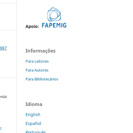
Apoio:
1987
Informações
Para Leitores
Para Autores
Para Bibliotecários
nnús
Idioma
English
a
Español
-
Português