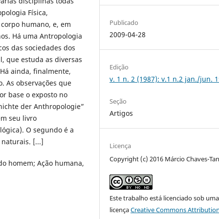
várias disciplinas todas
ologia Física,
Publicado
o corpo humano, e, em
2009-04-28
nos. Há uma Antropologia
icos das sociedades dos
, que estuda as diversas
Edição
Há ainda, finalmente,
v. 1 n. 2 (1987): v.1 n.2 jan./jun. 
ho. As observações que
por base o exposto no
Seção
hichte der Anthropologie”
Artigos
em seu livro
lógica). O segundo é a
aturais. [...]
Licença
Copyright (c) 2016 Márcio Chaves-Ta
ia do homem; Ação humana,
Este trabalho está licenciado sob um
licença
Creative Commons Attribution