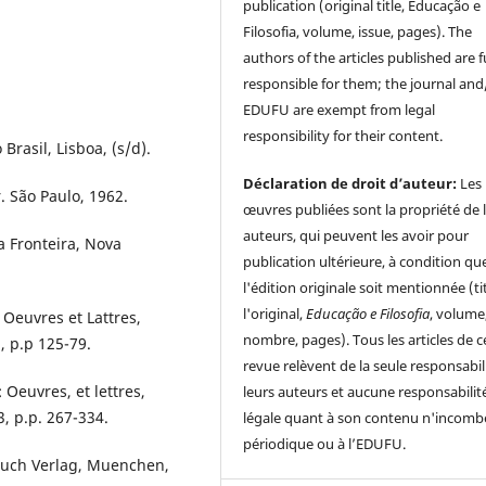
publication (original title, Educação e
Filosofia, volume, issue, pages). The
authors of the articles published are f
responsible for them; the journal and
EDUFU are exempt from legal
responsibility for their content.
Brasil, Lisboa, (s/d).
Déclaration de droit d’auteur:
Les
. São Paulo, 1962.
œuvres publiées sont la propriété de 
auteurs, qui peuvent les avoir pour
a Fronteira, Nova
publication ultérieure, à condition qu
l'édition originale soit mentionnée (ti
l'original,
Educação e Filosofia
, volume
 Oeuvres et Lattres,
nombre, pages). Tous les articles de c
, p.p 125-79.
revue relèvent de la seule responsabil
 Oeuvres, et lettres,
leurs auteurs et aucune responsabilit
3, p.p. 267-334.
légale quant à son contenu n'incomb
périodique ou à l’EDUFU.
nbuch Verlag, Muenchen,