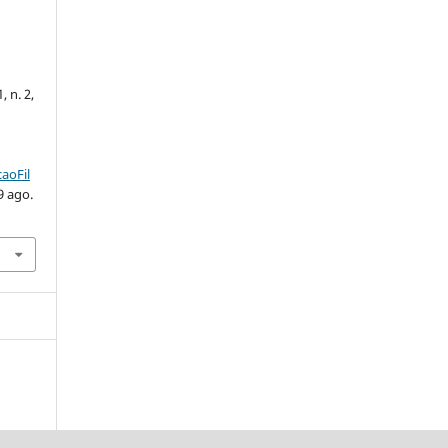
.
, n. 2,
aoFil
9 ago.