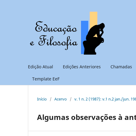
Edição Atual
Edições Anteriores
Chamadas
Template EeF
Início
/
Acervo
/
v. 1 n. 2 (1987): v.1 n.2 jan./jun. 19
Algumas observações à antr