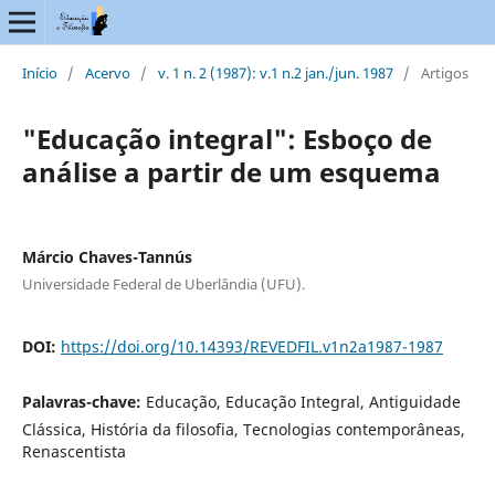
Início
/
Acervo
/
v. 1 n. 2 (1987): v.1 n.2 jan./jun. 1987
/
Artigos
"Educação integral": Esboço de
análise a partir de um esquema
Márcio Chaves-Tannús
Universidade Federal de Uberlândia (UFU).
DOI:
https://doi.org/10.14393/REVEDFIL.v1n2a1987-1987
Palavras-chave:
Educação, Educação Integral, Antiguidade
Clássica, História da filosofia, Tecnologias contemporâneas,
Renascentista