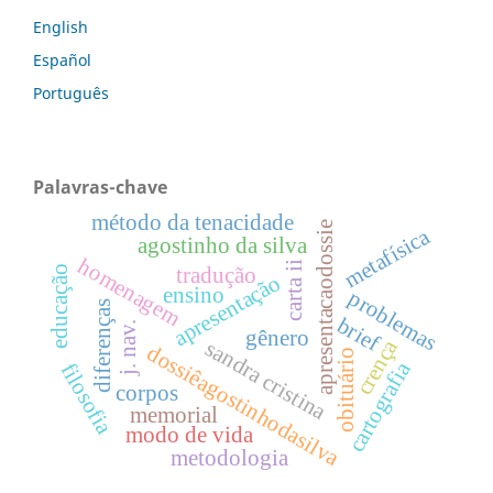
English
Español
Português
Palavras-chave
método da tenacidade
apresentacaodossie
metafísica
agostinho da silva
homenagem
carta ii
educação
tradução
apresentação
ensino
problemas
diferenças
brief
j. nav.
gênero
crença
sandra cristina
dossiêagostinhodasilva
obituário
cartografia
filosofia
corpos
memorial
modo de vida
metodologia