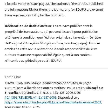
Filosofia, volume, issue, pages). The authors of the articles published
are fully responsible for them; the journal and/or EDUFU are exempt
from legal responsibility for their content.
Déclaration de droit d’auteur:
Les œuvres publiées sont la
propriété de leurs auteurs, qui peuvent les avoir pour publication
ultérieure, à condition que l'édition originale soit mentionnée (titre
de l'original,
Educação e Filosofia
, volume, nombre, pages). Tous les
articles de cette revue relèvent de la seule responsabilité de leurs
auteurs et aucune responsabilité légale quant à son contenu
n'incombe au périodique ou à l’EDUFU.
Como Citar
CHAVES-TANNÚS, Márcio. Alfabetização de adultos. In.: Ação
Cultural para a liberdade e outros escritos - Paulo Freire.
Educação e
Filosofia
, Uberlândia, v. 1, n. 2, p. 123–125, 2009. DOI:
10.14393/REVEDFIL.v1n2a1987-2003
. Disponível em:
https://seer.ufu.br/index.php/EducacaoFilosofia/article/view/2003
.
Acesso em: 10 ago. 2026.