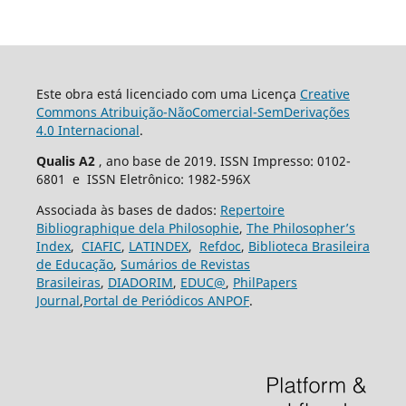
Este obra está licenciado com uma Licença
Creative
Commons Atribuição-NãoComercial-SemDerivações
4.0 Internacional
.
Qualis A2
, ano base de 2019. ISSN Impresso: 0102-
6801 e ISSN Eletrônico: 1982-596X
Associada às bases de dados:
Repertoire
Bibliographique dela Philosophie
,
The Philosopher’s
Index
,
CIAFIC
,
LATINDEX
,
Refdoc
,
Biblioteca Brasileira
de Educação
,
Sumários de Revistas
Brasileiras
,
DIADORIM
,
EDUC@
,
PhilPapers
Journal
,
Portal de Periódicos ANPOF
.