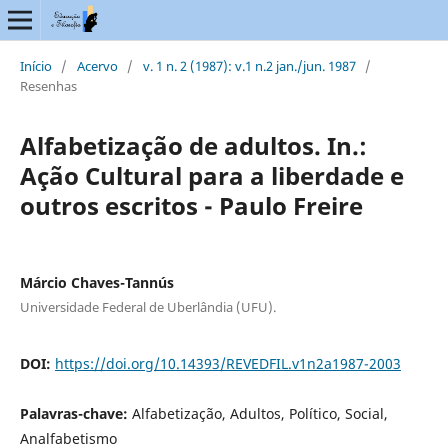
Início
/
Acervo
/
v. 1 n. 2 (1987): v.1 n.2 jan./jun. 1987
/
Resenhas
Alfabetização de adultos. In.:
Ação Cultural para a liberdade e
outros escritos - Paulo Freire
Márcio Chaves-Tannús
Universidade Federal de Uberlândia (UFU).
DOI:
https://doi.org/10.14393/REVEDFIL.v1n2a1987-2003
Palavras-chave:
Alfabetização, Adultos, Político, Social,
Analfabetismo