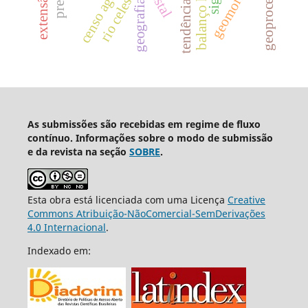
balanço hídrico
censo agrícola
rio celeste
tendências
geografia
sig
As submissões são recebidas em regime de fluxo
contínuo. Informações sobre o modo de submissão
e da revista na seção
SOBRE
.
Esta obra está licenciada com uma Licença
Creative
Commons Atribuição-NãoComercial-SemDerivações
4.0 Internacional
.
Indexado em: