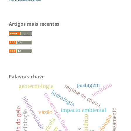
Artigos mais recentes
Palavras-chave
território
pastagem
regime de chuva
geotecnologia
hidrologia
conservação florestal
biodiversidade
extensão do gelo
impacto ambiental
geoprocessamento
vazão
precipitação
geomorfologia