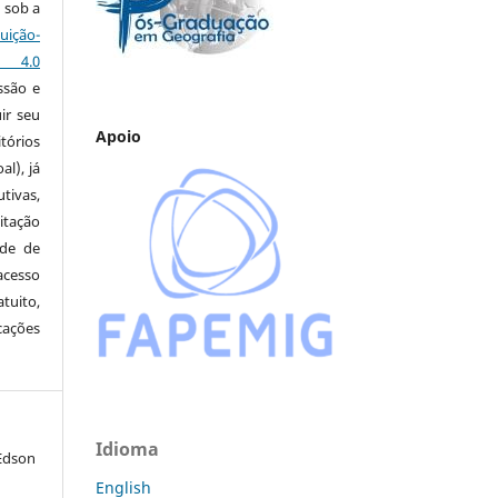
 sob a
ção-
s 4.0
ssão e
ir seu
Apoio
tórios
al), já
tivas,
itação
ude de
cesso
tuito,
cações
Idioma
Edson
English