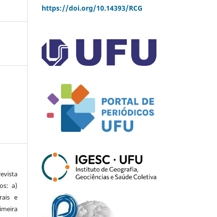
https://doi.org/10.14393/RCG
vista
os: a)
rais e
imeira