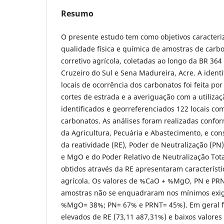
Resumo
O presente estudo tem como objetivos caracteriza
qualidade física e química de amostras de carb
corretivo agrícola, coletadas ao longo da BR 364
Cruzeiro do Sul e Sena Madureira, Acre. A identi
locais de ocorrência dos carbonatos foi feita p
cortes de estrada e a averiguação com a utiliza
identificados e georreferenciados 122 locais co
carbonatos. As análises foram realizadas confor
da Agricultura, Pecuária e Abastecimento, e co
da reatividade (RE), Poder de Neutralização (PN
e MgO e do Poder Relativo de Neutralização Tota
obtidos através da RE apresentaram característi
agrícola. Os valores de %CaO + %MgO, PN e PR
amostras não se enquadraram nos mínimos exi
%MgO= 38%; PN= 67% e PRNT= 45%). Em geral f
elevados de RE (73,11 a87,31%) e baixos valore