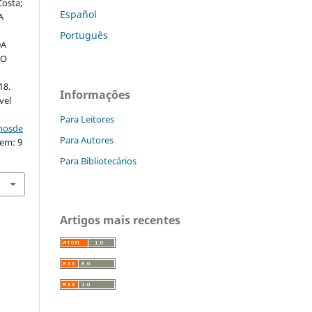
Costa;
Español
A
Português
DA
DO
18.
Informações
vel
Para Leitores
nhosde
Para Autores
 em: 9
Para Bibliotecários
Artigos mais recentes