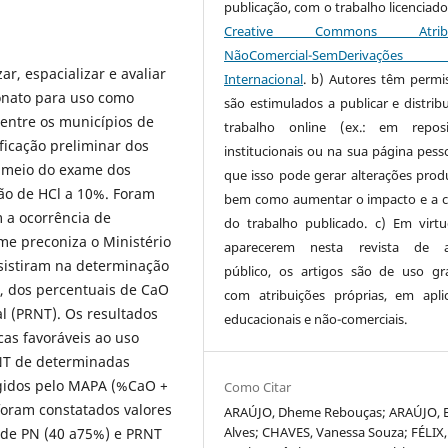
publicação, com o trabalho licenciado
Creative Commons Atribui
NãoComercial-SemDerivaçõe
r, espacializar e avaliar
Internacional
. b) Autores têm permi
onato para uso como
são estimulados a publicar e distribu
 entre os municípios de
trabalho online (ex.: em reposi
ficação preliminar dos
institucionais ou na sua página pesso
or meio do exame dos
que isso pode gerar alterações produ
ção de HCl a 10%. Foram
bem como aumentar o impacto e a c
m a ocorrência de
do trabalho publicado. c) Em virt
me preconiza o Ministério
aparecerem nesta revista de a
nsistiram na determinação
público, os artigos são de uso gra
), dos percentuais de CaO
com atribuições próprias, em apli
l (PRNT). Os resultados
educacionais e não-comerciais.
cas favoráveis ao uso
NT de determinadas
gidos pelo MAPA (%CaO +
Como Citar
oram constatados valores
ARAÚJO, Dheme Rebouças; ARAÚJO, 
Alves; CHAVES, Vanessa Souza; FÉLIX,
s de PN (40 a75%) e PRNT