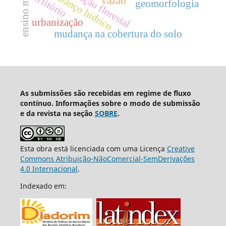
conservação florestal
balanço hídrico
território
vazão
geomorfologia
urbanização
mudança na cobertura do solo
As submissões são recebidas em regime de fluxo
contínuo. Informações sobre o modo de submissão
e da revista na seção
SOBRE
.
Esta obra está licenciada com uma Licença
Creative
Commons Atribuição-NãoComercial-SemDerivações
4.0 Internacional
.
Indexado em: