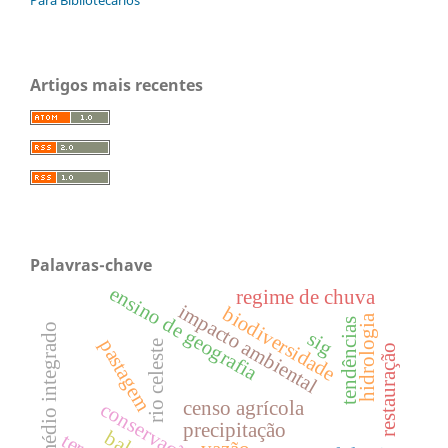
Para Bibliotecários
Artigos mais recentes
Palavras-chave
ensino de geografia
regime de chuva
impacto ambiental
biodiversidade
hidrologia
tendências
ensino médio integrado
sig
pastagem
rio celeste
restauração
censo agrícola
precipitação