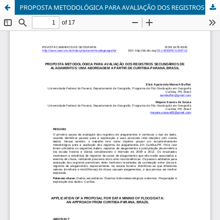
PROPOSTA METODOLÓGICA PARA AVALIAÇÃO DOS REGISTROS SECUNDÁRIOS DE ALAGAMENTOS: UMA ABORDAGEM A PARTIR DE CURITIBA-PARANÁ, BRASIL