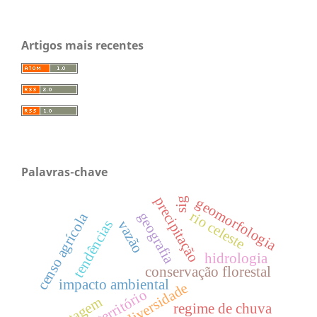
Artigos mais recentes
Palavras-chave
precipitação
geomorfologia
sig
rio celeste
geografia
censo agrícola
tendências
vazão
hidrologia
conservação florestal
impacto ambiental
biodiversidade
território
pastagem
regime de chuva