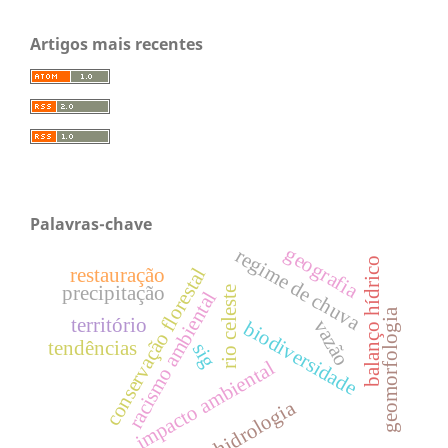
Artigos mais recentes
Palavras-chave
geografia
regime de chuva
balanço hídrico
restauração
conservação florestal
precipitação
rio celeste
racismo ambiental
geomorfologia
território
vazão
biodiversidade
tendências
sig
impacto ambiental
hidrologia