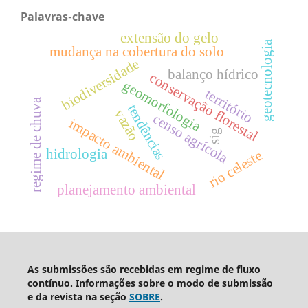
Palavras-chave
extensão do gelo
geotecnologia
mudança na cobertura do solo
biodiversidade
balanço hídrico
conservação florestal
geomorfologia
território
regime de chuva
tendências
vazão
censo agrícola
impacto ambiental
sig
hidrologia
rio celeste
planejamento ambiental
As submissões são recebidas em regime de fluxo
contínuo. Informações sobre o modo de submissão
e da revista na seção
SOBRE
.