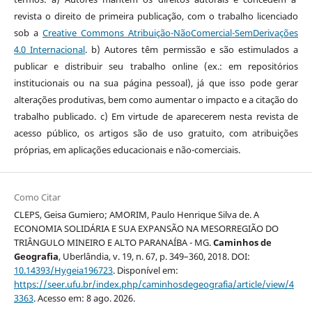
revista o direito de primeira publicação, com o trabalho licenciado
sob a
Creative Commons Atribuição-NãoComercial-SemDerivações
4.0 Internacional
. b) Autores têm permissão e são estimulados a
publicar e distribuir seu trabalho online (ex.: em repositórios
institucionais ou na sua página pessoal), já que isso pode gerar
alterações produtivas, bem como aumentar o impacto e a citação do
trabalho publicado. c) Em virtude de aparecerem nesta revista de
acesso público, os artigos são de uso gratuito, com atribuições
próprias, em aplicações educacionais e não-comerciais.
Como Citar
CLEPS, Geisa Gumiero; AMORIM, Paulo Henrique Silva de. A
ECONOMIA SOLIDÁRIA E SUA EXPANSÃO NA MESORREGIÃO DO
TRIÂNGULO MINEIRO E ALTO PARANAÍBA - MG.
Caminhos de
Geografia
, Uberlândia, v. 19, n. 67, p. 349–360, 2018. DOI:
10.14393/Hygeia196723
. Disponível em:
https://seer.ufu.br/index.php/caminhosdegeografia/article/view/4
3363
. Acesso em: 8 ago. 2026.