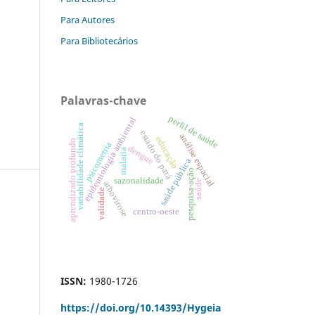
Para Autores
Para Bibliotecários
Palavras-chave
perfil de saúde
epidemiologia ambiental
variabilidade climática
estado do pará
análise espacial
educação
aprendizado profundo
psicometria
dengue
malaria
saúde pública
pesquisa-ação
sazonalidade
saúde
arbovirose
validade
centro-oeste
ISSN:
1980-1726
https://doi.org/
10.14393/Hygeia