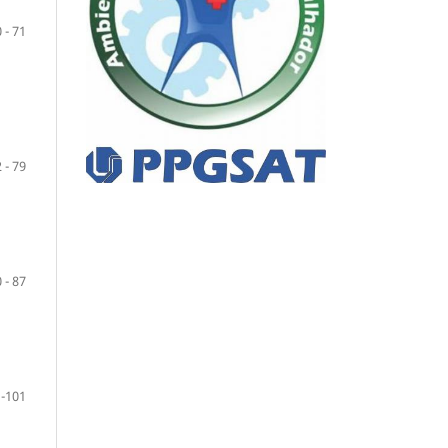
 - 71
 - 79
 - 87
 -101