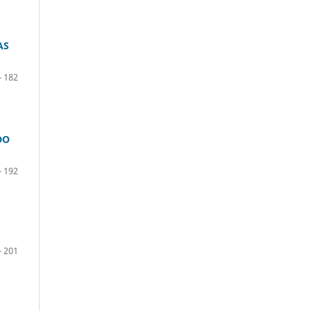
AS
- 182
DO
- 192
- 201