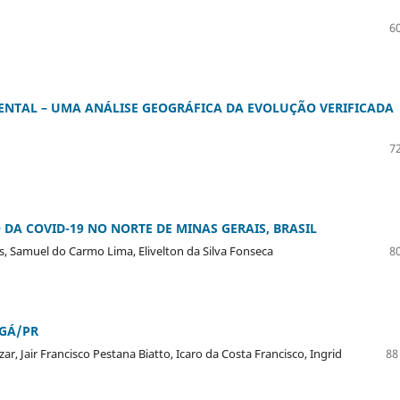
60
ENTAL – UMA ANÁLISE GEOGRÁFICA DA EVOLUÇÃO VERIFICADA
72
DA COVID-19 NO NORTE DE MINAS GERAIS, BRASIL
s, Samuel do Carmo Lima, Elivelton da Silva Fonseca
80
NGÁ/PR
ar, Jair Francisco Pestana Biatto, Icaro da Costa Francisco, Ingrid
88