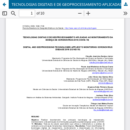
TECNOLOGIAS DIGITAIS E DE GEOPROCESSAMENTO APLICADAS AO MONITORAMENTO DA DOENÇA DE CORONOVÍRUS 2019 (COVID-19)