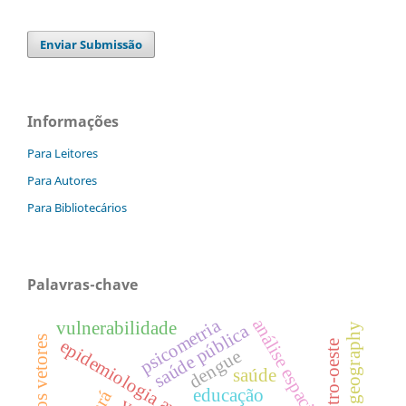
Enviar Submissão
Informações
Para Leitores
Para Autores
Para Bibliotecários
Palavras-chave
análise espacial
psicometria
vulnerabilidade
saúde pública
health geography
mosquitos vetores
epidemiologia ambiental
centro-oeste
dengue
saúde
educação