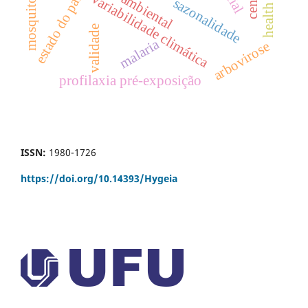
estado do pará
variabilidade climática
sazonalidade
validade
malaria
arbovirose
profilaxia pré-exposição
ISSN:
1980-1726
https://doi.org/
10.14393/Hygeia