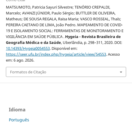
MATSUMOTO, Patricia Sayuri Silvestre; TENÓRIO CREPALDI,
Marcelo; AVANZI JÚNIOR, Paulo Sérgio; BUTTLER DE OLIVEIRA,
Matheus; DE SOUSA REGALA, Raisa Maria; VASCO ROSSEAL, Thaís;
PEREIRA CAETANO DE LIMA, João Pedro. MAPEAMENTO DE COVID-
19 E ISOLAMENTO SOCIAL: FERRAMENTAS DE MONITORAMENTO E
VIGILÂNCIA EM SAÚDE PÚBLICA .
Hygeia - Revista Brasileira de
Geografia Médica e da Saúde
, Uberlândia, p. 298–311, 2020. DOI:
10.14393/Hygeia0054553
. Disponível em:
https://seer.ufu.br/index.php/hygeia/article/view/54553
. Acesso
em: 6 ago. 2026.
Formatos de Citação
Idioma
Português