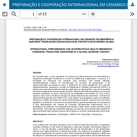
PREPARAÇÃO E COOPERAÇÃO INTERNACIONAL EM CENÁRIOS DE EMERGÊNCIA SANITÁRIA: FRAGILIDADES ANUNCIADAS NUM CONTEXTO DE ECONOMIA GLOBAL