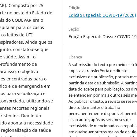
AR). Composto por 25
Edição
te no oeste do Estado de
Edição Especial: COVID-19 (2020)
ais do CODEVAR era o
pitalar para os casos
Seção
os leitos de UTI
Edição Especial: Dossiê COVID-19
espiradores. Ainda que os
unto, constatou-se que
e saúde. Assim, o
Licença
aprofundamento de
A submissão do texto por meio eletr
implica a transferência de direitos
ra isso, o objetivo
exclusivos de publicação, por seis me
des encontradas para o
partir da data de submissão. A partir 
mico e de emergência em
data do aceite para publicação, os dir
os para visualização e
se entendem por mais outros seis me
onsorciada, utilizando-se
Ao publicar o texto, a revista se reser
direito de manter o trabalho
entes recortes regionais
permanentemente disponível, permit
xistentes. Diante da
se ao autor, após os seis meses de
tudo aponta a necessidade
exclusividade mencionados, a republi
 regionalização da saúde
em quaisquer outros meios de divulg