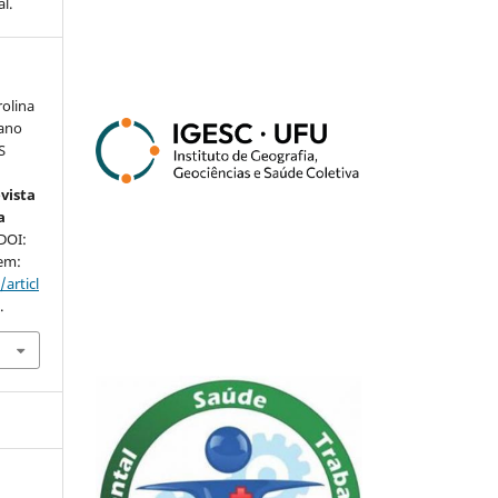
l.
olina
tano
S
vista
a
 DOI:
 em:
articl
.