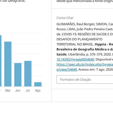
l da Geografia.
desde que mencionada a fonte origina
Como Citar
GUIMARÃES, Raul Borges; SIMON, Car
Russo; LIMA, João Pedro Pereira Cae
de. COVID-19, REGIÕES DE SAÚDE E O
DESAFIOS DO PLANEJAMENTO
TERRITORIAL NO BRASIL.
Hygeia - Re
Brasileira de Geografia Médica e d
Saúde
, Uberlândia, p. 370–379, 2020.
10.14393/Hygeia0054640
. Disponível
https://seer.ufu.br/index.php/hygeia/
e/view/54640
. Acesso em: 7 ago. 2026
Formatos de Citação