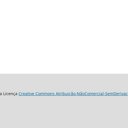
a Licença
Creative Commons Atribuição-NãoComercial-SemDerivaçõ