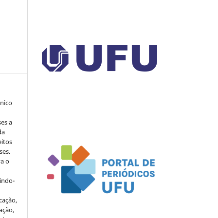
ônico
ses a
da
eitos
ses.
va o
indo-
cação,
ação,