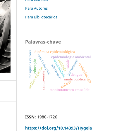
Para Autores
Para Bibliotecários
Palavras-chave
mosquitos vetores
dinâmica epidemiológica
estado do pará
epidemiologia ambiental
psicometria
validade
sazonalidade
educação
saúde
epidemiologia
arbovirose
análise espacial
centro-oeste
dengue
saúde pública
malaria
monitoramento em saúde
ISSN:
1980-1726
https://doi.org/
10.14393/Hygeia