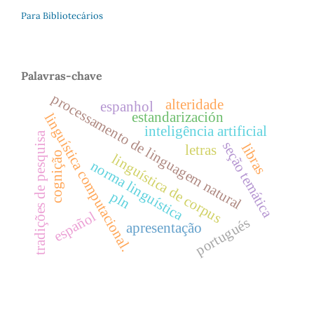
Para Bibliotecários
Palavras-chave
processamento de linguagem natural
alteridade
espanhol
estandarización
linguística computacional.
inteligência artificial
tradições de pesquisa
seção temática
libras
letras
cognição
linguística de corpus
norma linguística
pln
español
portugués
apresentação