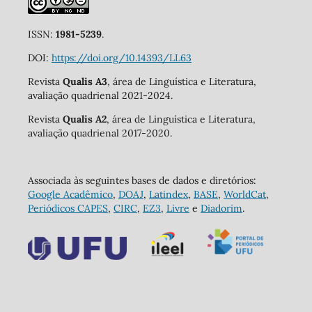
ISSN:
1981-5239
.
DOI:
https://doi.org/10.14393/LL63
Revista
Qualis A3
, área de Linguística e Literatura,
avaliação quadrienal 2021-2024.
Revista
Qualis A2
, área de Linguística e Literatura,
avaliação quadrienal 2017-2020.
Associada às seguintes bases de dados e diretórios:
Google Acadêmico
,
DOAJ
,
Latindex
,
BASE
,
WorldCat
,
Periódicos CAPES
,
CIRC
,
EZ3
,
Livre
e
Diadorim
.