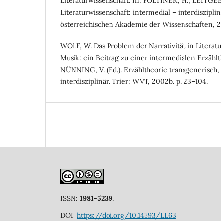
Literaturwissenschaft. In: FOLTINEK, H.; LEITGE
Literaturwissenschaft: intermedial – interdiszipli
österreichischen Akademie der Wissenschaften, 20
WOLF, W. Das Problem der Narrativität in Literat
Musik: ein Beitrag zu einer intermedialen Erzähl
NÜNNING, V. (Ed.). Erzähltheorie transgenerisch,
interdisziplinär. Trier: WVT, 2002b. p. 23–104.
ISSN:
1981-5239
.
DOI:
https://doi.org/10.14393/LL63