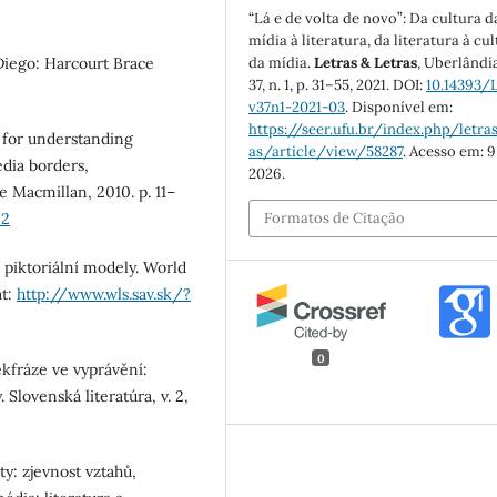
“Lá e de volta de novo”: Da cultura d
mídia à literatura, da literatura à cu
Diego: Harcourt Brace
da mídia.
Letras & Letras
, Uberlândia
37, n. 1, p. 31–55, 2021. DOI:
10.14393/
v37n1-2021-03
. Disponível em:
https://seer.ufu.br/index.php/letras
 for understanding
as/article/view/58287
. Acesso em: 9
edia borders,
2026.
e Macmillan, 2010. p. 11–
_2
Formatos de Citação
piktoriální modely. World
at:
http://www.wls.sav.sk/?
0
kfráze ve vyprávění:
 Slovenská literatúra, v. 2,
y: zjevnost vztahů,