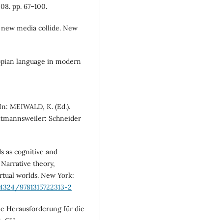
08. pp. 67–100.
 new media collide. New
opian language in modern
In: MEIWALD, K. (Ed.).
altmannsweiler: Schneider
ds as cognitive and
 Narrative theory,
rtual worlds. New York:
0.4324/9781315722313-2
ne Herausforderung für die