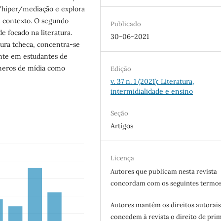
e/hiper/mediação e explora
al contexto. O segundo
Publicado
 focado na literatura.
30-06-2021
tura tcheca, concentra-se
ente em estudantes de
êneros de mídia como
Edição
v. 37 n. 1 (2021): Literatura,
intermidialidade e ensino
Seção
Artigos
Licença
Autores que publicam nesta revista
concordam com os seguintes termos
Autores mantêm os direitos autorais
concedem à revista o direito de pri