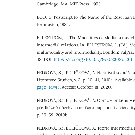
Cambridge, MA: MIT Press, 1998.
ECO, U. Postscript to The Name of the Rose. San 
Jovanovich, 1984.
ELLESTRÖM, L. The Modalities of Media: a model
intermedial relations. In: ELLESTRÖM, L. (Ed.). M
multimodality and intermediality. London: Palgrav
48. DOI:
https://doi.org/10.1057/9780230275201
FEDROVÁ, S.; JEDLIČKOVÁ, A. Narativní scénáře a 
Literature Studies, v. 2, p. 20–41, 2010a. Available 
page_id=43
. Access: October 18, 2020.
FEDROVÁ, S.; JEDLIČKOVÁ, A. Obraz v příběhu – e
předběžné návrhy k rozlišení popisnosti a vizuality.
p. 29–59, 2010b.
FEDROVÁ, S.; JEDLIČKOVÁ, A. Teorie intermedialit