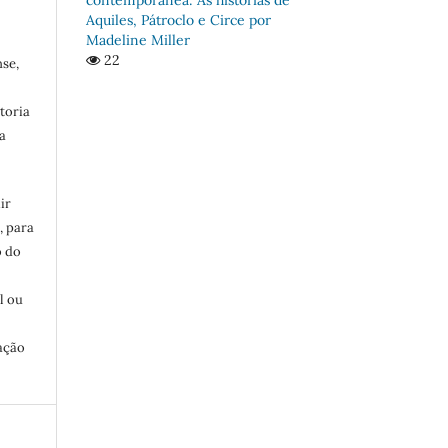
Aquiles, Pátroclo e Circe por
Madeline Miller
22
se,
toria
a
ir
, para
o do
:
l ou
ação