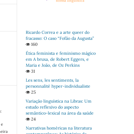
norma linguística
Ricardo Correa e a arte queer do
fracasso: O caso “Fofão da Augusta”
160
Ética feminista e feminismo mágico
em A bruxa, de Robert Eggers, e
Maria e João, de Oz Perkins
31
Les sens, les sentiments, la
personnalité hyper-individualiste
25
Variação linguística na Libras: Um
estudo reflexivo do aspecto
:
semântico-lexical na área da saúde
24
 e
Narrativas homéricas na literatura
meira
contemporânea: As histórias de