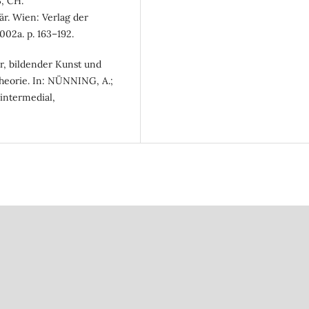
B, CH.
när. Wien: Verlag der
02a. p. 163–192.
ur, bildender Kunst und
theorie. In: NÜNNING, A.;
 intermedial,