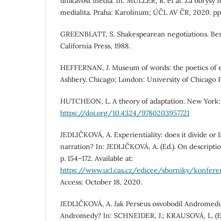
unikavost média. In: MÜLLER, R. et al. Za obrysy m
medialita. Praha: Karolinum; ÚČL AV ČR, 2020. pp
GREENBLATT, S. Shakespearean negotiations. Berk
California Press, 1988.
HEFFERNAN, J. Museum of words: the poetics of 
Ashbery. Chicago; London: University of Chicago P
HUTCHEON, L. A theory of adaptation. New York:
https://doi.org/10.4324/9780203957721
JEDLIČKOVÁ, A. Experientiality: does it divide or 
narration? In: JEDLIČKOVÁ, A. (Ed.). On descriptio
p. 154–172. Available at:
https://www.ucl.cas.cz/edicee/sborniky/konfer
Access: October 18, 2020.
JEDLIČKOVÁ, A. Jak Perseus osvobodil Andromed
Andromedy? In: SCHNEIDER, J.; KRAUSOVÁ, L. (Ed.