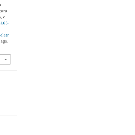
a
ltura
, v.
LL63-
eletr
 ago.