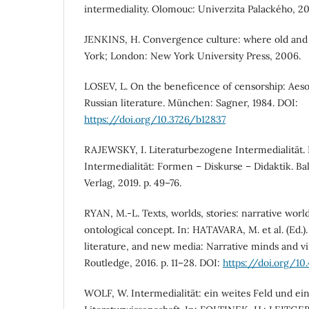
intermediality. Olomouc: Univerzita Palackého, 20
JENKINS, H. Convergence culture: where old and
York; London: New York University Press, 2006.
LOSEV, L. On the beneficence of censorship: Aes
Russian literature. München: Sagner, 1984. DOI:
https://doi.org/10.3726/b12837
RAJEWSKY, I. Literaturbezogene Intermedialität. 
Intermedialität: Formen – Diskurse – Didaktik. B
Verlag, 2019. p. 49–76.
RYAN, M.-L. Texts, worlds, stories: narrative worl
ontological concept. In: HATAVARA, M. et al. (Ed.).
literature, and new media: Narrative minds and vi
Routledge, 2016. p. 11–28. DOI:
https://doi.org/1
WOLF, W. Intermedialität: ein weites Feld und ei