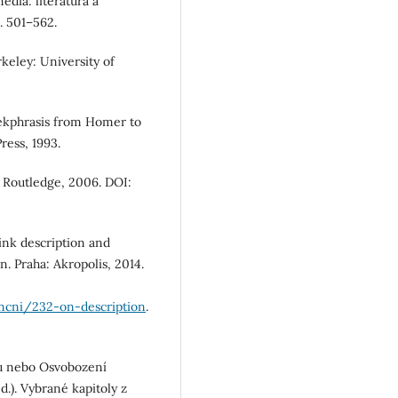
édia: literatura a
. 501–562.
eley: University of
ekphrasis from Homer to
ress, 1993.
 Routledge, 2006. DOI:
link description and
n. Praha: Akropolis, 2014.
encni/232-on-description
.
u nebo Osvobození
). Vybrané kapitoly z