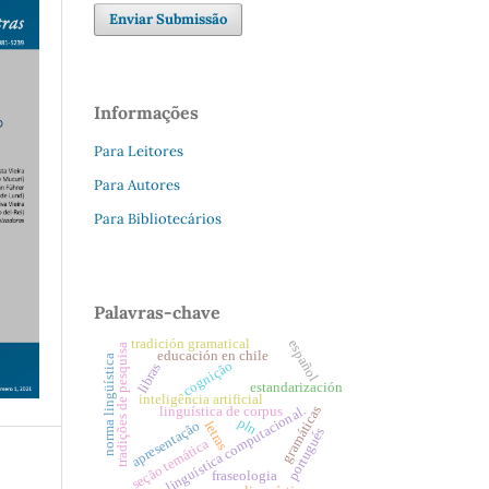
Enviar Submissão
Informações
Para Leitores
Para Autores
Para Bibliotecários
Palavras-chave
tradición gramatical
español
tradições de pesquisa
educación en chile
norma lingüística
cognição
libras
estandarización
inteligência artificial
gramáticas
linguística computacional.
linguística de corpus
pln
apresentação
letras
portugués
seção temática
fraseologia