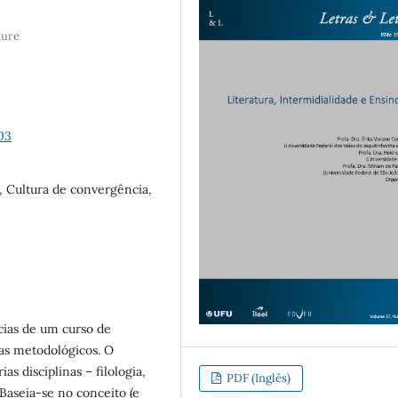
ture
03
, Cultura de convergência,
cias de um curso de
as metodológicos. O
s disciplinas – filologia,
PDF (Inglês)
 Baseia-se no conceito (e