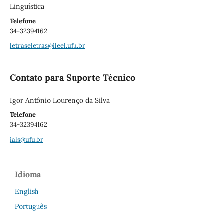
Linguística
Telefone
34-32394162
letraseletras@ileel.ufu.br
Contato para Suporte Técnico
Igor Antônio Lourenço da Silva
Telefone
34-32394162
ials@ufu.br
Idioma
English
Português