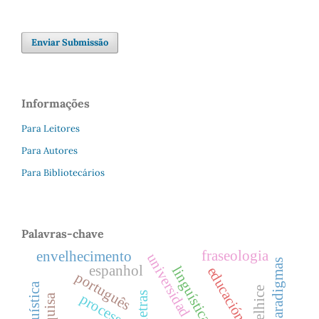
Enviar Submissão
Informações
Para Leitores
Para Autores
Para Bibliotecários
Palavras-chave
fraseologia
envelhecimento
universidad de chile
espanhol
educación en chile
português
velhice
letras