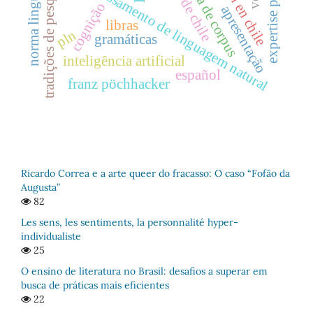
expertise paradigmas
linguística de corpus
norma linguística
processamento de linguagem natural
tradições de pesquisa
cognição
apresentação
libras
pln
gramáticas
inteligência artificial
español
franz pöchhacker
Ricardo Correa e a arte queer do fracasso: O caso “Fofão da
Augusta”
82
Les sens, les sentiments, la personnalité hyper-
individualiste
25
O ensino de literatura no Brasil: desafios a superar em
busca de práticas mais eficientes
22